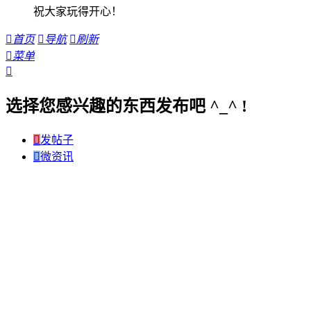
祝大家玩得开心！

首页

导航

刷新

菜单

选择您感兴趣的东西发布吧 ^_^ !

发帖子

微资讯