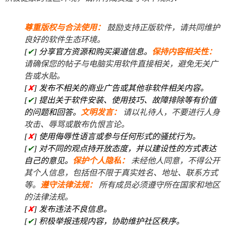
尊重版权与合法使用：
鼓励支持正版软件，请共同维护
良好的软件生态环境。
[
✔
] 分享官方资源和购买渠道信息。
保持内容相关性：
请确保您的帖子与电脑实用软件直接相关，避免无关广
告或水贴。
[
✘
] 发布不相关的商业广告或其他非软件相关内容。
[
✔
] 提出关于软件安装、使用技巧、故障排除等有价值
的问题和回答。
文明发言：
请以礼待人，不要进行人身
攻击、辱骂或散布仇恨言论。
[
✘
] 使用侮辱性语言或参与任何形式的骚扰行为。
[
✔
] 对不同的观点持开放态度，并以建设性的方式表达
自己的意见。
保护个人隐私：
未经他人同意，不得公开
其个人信息，包括但不限于真实姓名、地址、联系方式
等。
遵守法律法规：
所有成员必须遵守所在国家和地区
的法律法规。
[
✘
] 发布违法不良信息。
[
✔
] 积极举报违规内容，协助维护社区秩序。