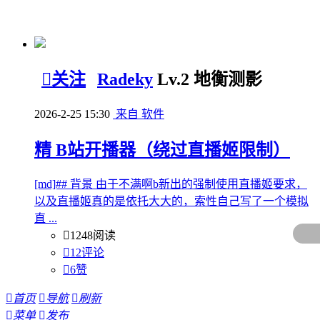

关注
Radeky
Lv.2 地衡测影
2026-2-25 15:30
来自 软件
精
B站开播器（绕过直播姬限制）
[md]## 背景 由于不满啊b新出的强制使用直播姬要求，
以及直播姬真的是依托大大的，索性自己写了一个模拟
直 ...

1248阅读

12评论

6
赞

首页

导航

刷新

菜单

发布