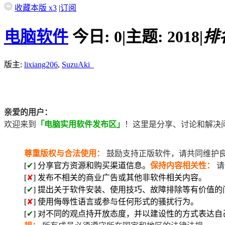
收藏本版
x
3
|
订阅
电脑软件
今日:
0
|
主题:
2018
|
排
版主:
lixiang206
,
SuzuAki_
亲爱的用户：
欢迎来到
「电脑实用软件发布区」
！这里是分享、讨论和解决
尊重版权与合法使用：
鼓励支持正版软件，请共同维护
[
✔
] 分享官方资源和购买渠道信息。
保持内容相关性：
请
[
✘
] 发布不相关的商业广告或其他非软件相关内容。
[
✔
] 提出关于软件安装、使用技巧、故障排除等有价值的
[
✘
] 使用侮辱性语言或参与任何形式的骚扰行为。
[
✔
] 对不同的观点持开放态度，并以建设性的方式表达自