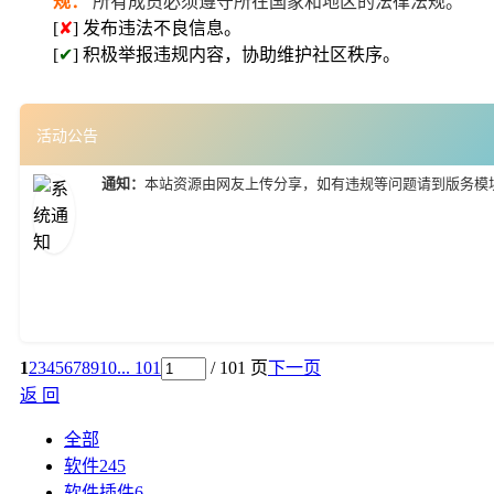
规：
所有成员必须遵守所在国家和地区的法律法规。
[
✘
] 发布违法不良信息。
[
✔
] 积极举报违规内容，协助维护社区秩序。
活动公告
通知：
本站资源由网友上传分享，如有违规等问题请到版务模
1
2
3
4
5
6
7
8
9
10
... 101
/ 101 页
下一页
返 回
全部
软件
245
软件插件
6