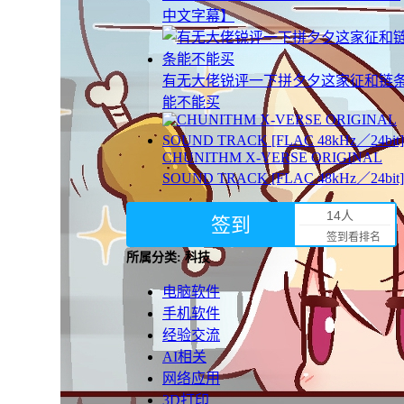
中文字幕】
有无大佬锐评一下拼夕夕这家征和链
能不能买
CHUNITHM X-VERSE ORIGINAL
SOUND TRACK [FLAC 48kHz／24bit]
14人
签到
签到看排名
所属分类: 科技
电脑软件
手机软件
经验交流
AI相关
网络应用
3D打印