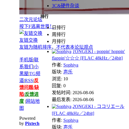
3C&硬件杂谈
排行
二次元论坛
按下F逃离世界！
日排行
周排行
友链交换
月排行
友链为随机排序，不代表本论坛观点
1
ONGEKI - poppin' hoppin'
flappin'☆☆☆ [FLAC 48kHz／24bit]
手机版
|
联
作者:
Sophiya
系我们
|
小
版块:
声乐
黑屋
|
TG频
浏览: 10
道
|
RSS
|
反
回复: 0
馈问题/缺
发帖时间: 2026-08-06
陷
|
反馈进
最后发表: 2026-08-06
度
|
网站地
2
ONGEKI - ココリエール
图
[FLAC 48kHz／24bit]
Powered
作者:
Sophiya
by
Pixtech
版块:
声乐