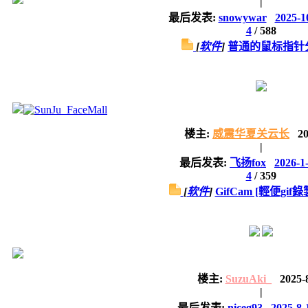
|
最后发表:
snowywar
2025-1
4
/
588
[
软件
]
普通的鼠标指针
楼主:
威震华夏关云长
20
|
最后发表:
飞扬fox
2026-1
4
/
359
[
软件
]
GifCam [輕便gif
楼主:
SuzuAki_
2025-
|
最后发表:
niceg93
2025-8-