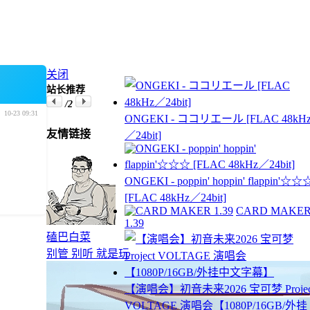
关闭
站长推荐
/2
10-23 09:31
ONGEKI - ココリエール [FLAC 48kH
友情链接
／24bit]
ONGEKI - poppin' hoppin' flappin'☆☆
[FLAC 48kHz／24bit]
CARD MAKE
1.39
磕巴白菜
别管 别听 就是玩
【演唱会】初音未来2026 宝可梦 Projec
VOLTAGE 演唱会【1080P/16GB/外挂