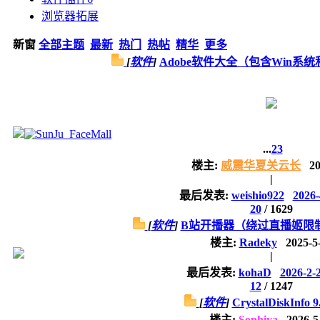
浏览器拓展
新窗
全部主题
最新
热门
热帖
精华
更多
[
软件
]
Adobe软件大全（包含Win系统和
...
2
3
楼主:
威震华夏关云长
20
|
最后发表:
weishio922
2026-
20
/
1629
[
软件
]
B站开播器（绕过直播姬限
楼主:
Radeky
2025-5
|
最后发表:
kohaD
2026-2-
12
/
1247
[
软件
]
CrystalDiskInfo 9
楼主:
Sophiya
2026-5