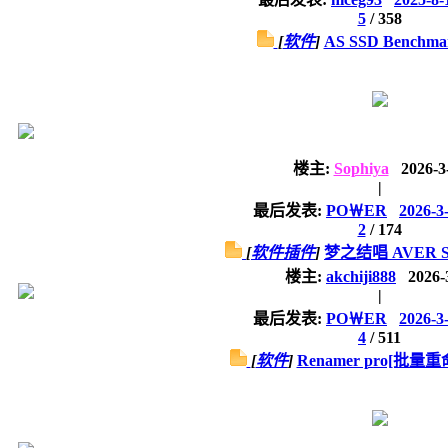
5
/
358
[
软件
]
AS SSD Benchma
楼主:
Sophiya
2026-3
|
最后发表:
PO￦ER
2026-3
2
/
174
[
软件插件
]
梦之结唱 AVER 
楼主:
akchiji888
2026-
|
最后发表:
PO￦ER
2026-3
4
/
511
[
软件
]
Renamer pro[批量