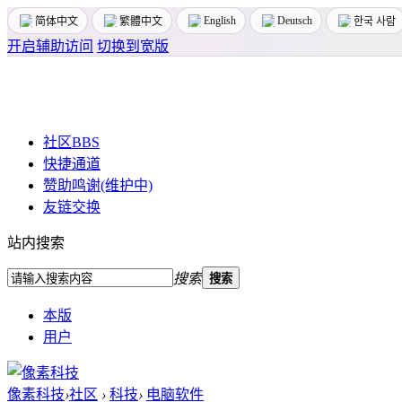
English
Deutsch
简体中文
繁體中文
한국 사람
开启辅助访问
切换到宽版
社区
BBS
快捷通道
赞助鸣谢(维护中)
友链交换
站内搜索
搜索
搜索
本版
用户
像素科技
›
社区
›
科技
›
电脑软件