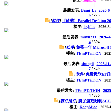
|
最后发表:
Bang_Li
2026-6-
6
/
275
[
软件
]
【转载】ParallelsDesktop 26
楼主:
icyblue
2026-3
|
最后发表:
muyu233
2026-4
4
/
304
[
软件
]
免费一年 Microsoft
楼主:
TEmPTaTiON
202
|
最后发表:
shungli
2025-11-
7
/
329
[
软件
]
免费微软E3订
楼主:
TEmPTaTiON
202
|
最后发表:
TEmPTaTiON
2025
4
/
336
[
软件插件
]
腾子游戏限制AC
楼主:
XaopMiao
2025-