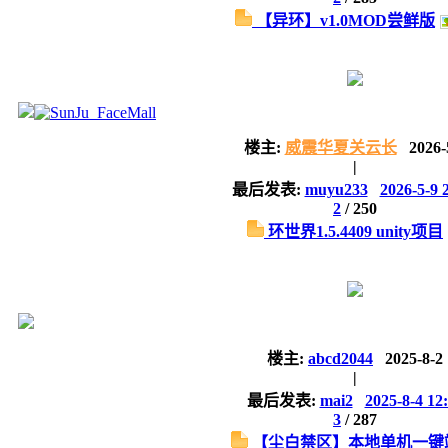
【异环】v1.0MOD尝鲜版
楼主:
威震华夏关云长
2026-
|
最后发表:
muyu233
2026-5-9 
2
/
250
环世界1.5.4409 unity项目
楼主:
abcd2044
2025-8-2
|
最后发表:
mai2
2025-8-4 12
3
/
287
【尘白禁区】本地单机一键