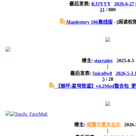
最后发表:
KJJYYY
2026-6-27 
21
/
880
Maplestory 186离线版
- [阅读权
楼主:
starrainy
2025-6-5
|
最后发表:
Suica0w0
2026-5-3 
5
/
28
【崩坏:星穹铁道】v4.2Mod整合包_更新
楼主:
威震华夏关云长
2026-
|