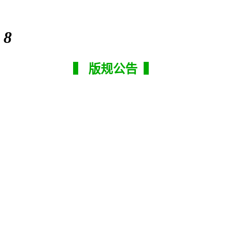
:
8
▍ 版规公告 ▍