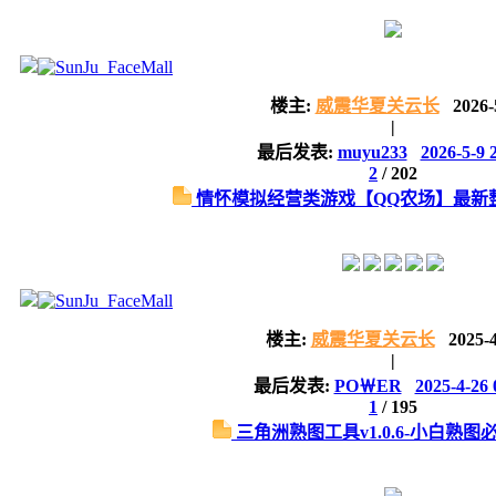
楼主:
威震华夏关云长
2026-
|
最后发表:
muyu233
2026-5-9 
2
/
202
情怀模拟经营类游戏【QQ农场】最新整理W
楼主:
威震华夏关云长
2025-
|
最后发表:
PO￦ER
2025-4-26 
1
/
195
三角洲熟图工具v1.0.6-小白熟图必备