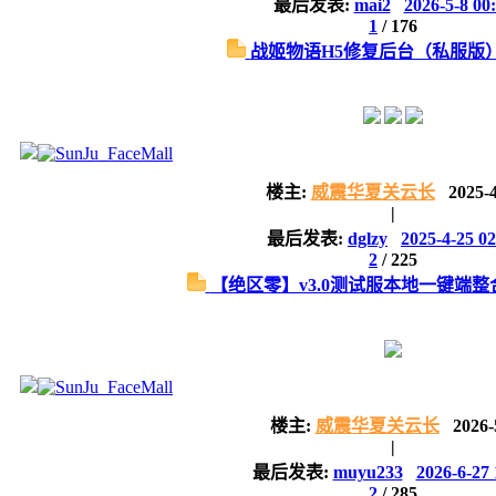
最后发表:
mai2
2026-5-8 00
1
/
176
战姬物语H5修复后台（私服版）.
楼主:
威震华夏关云长
2025-
|
最后发表:
dglzy
2025-4-25 02
2
/
225
【绝区零】v3.0测试服本地一键端整合M
楼主:
威震华夏关云长
2026-
|
最后发表:
muyu233
2026-6-27 
2
/
285