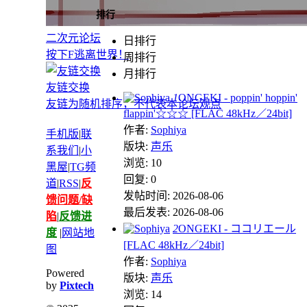
排行
二次元论坛
日排行
按下F逃离世界！
周排行
月排行
友链交换
1
ONGEKI - poppin' hoppin'
友链为随机排序，不代表本论坛观点
flappin'☆☆☆ [FLAC 48kHz／24bit]
作者:
Sophiya
手机版
|
联
版块:
声乐
系我们
|
小
浏览: 10
黑屋
|
TG频
回复: 0
道
|
RSS
|
反
发帖时间: 2026-08-06
馈问题/缺
最后发表: 2026-08-06
陷
|
反馈进
2
ONGEKI - ココリエール
度
|
网站地
[FLAC 48kHz／24bit]
图
作者:
Sophiya
Powered
版块:
声乐
by
Pixtech
浏览: 14