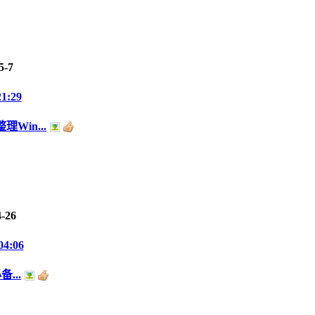
5-7
21:29
in...
4-26
04:06
...