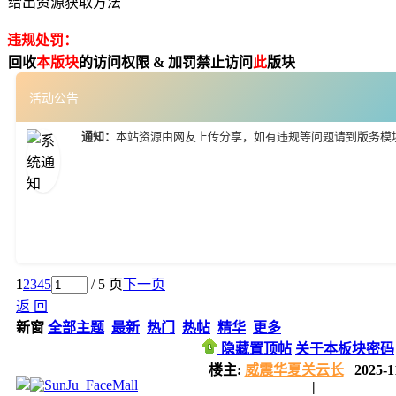
给出资源获取方法
违规处罚：
回收
本版块
的访问权限 & 加罚禁止访问
此
版块
活动公告
通知：
本站资源由网友上传分享，如有违规等问题请到版务模
1
2
3
4
5
/ 5 页
下一页
返 回
新窗
全部主题
最新
热门
热帖
精华
更多
隐藏置顶帖
关于本板块密码
楼主:
威震华夏关云长
2025-1
|