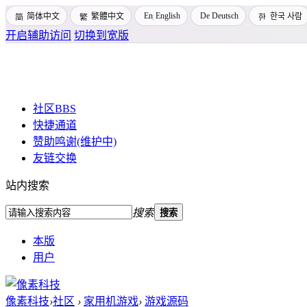
English
Deutsch
简体中文
繁體中文
한국 사람
开启辅助访问
切换到宽版
社区
BBS
快捷通道
赞助鸣谢(维护中)
友链交换
站内搜索
搜索
搜索
本版
用户
像素科技
›
社区
›
家用机游戏
›
游戏源码