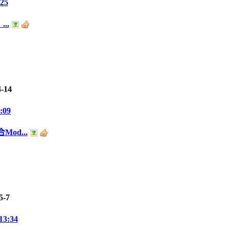
:25
..
4-14
:09
od...
5-7
13:34