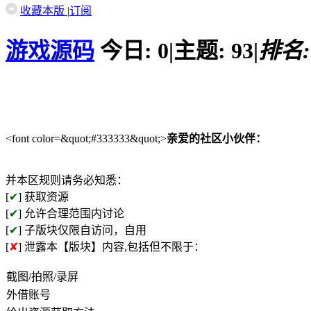
收藏本版
|
订阅
游戏源码
今日:
0
|
主题:
93
|
排名
<font color=&quot;#333333&quot;>
亲爱的社区小伙伴：
并本区规则请务必知悉：
[
✔
] 获取资源
[
✔
] 允许合理范围内讨论
[
✔
] 子版块仅限自访问，自用
[
✘
] 泄露本【版块】内容,包括但不限于：
截图/拍照/录屏
外借账号