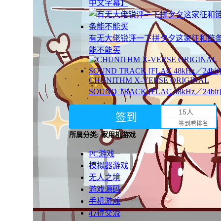
中文字幕】
有无大佬锐评一下拼夕夕这家征和链
能不能买
CHUNITHM X-VERSE ORIGINAL
SOUND TRACK [FLAC 48kHz／24bit]
15人
签到
签到看排名
所属分类: 家用机游戏
PC游戏
模拟器游戏
无人之境
游戏源码
手机游戏
心得交流