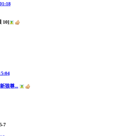
01:18
限
10
]
15:04
狼尊...
5-7