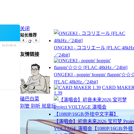
关闭
站长推荐
/2
10-23 09:31
ONGEKI - ココリエール [FLAC 48kH
友情链接
／24bit]
ONGEKI - poppin' hoppin' flappin'☆☆
[FLAC 48kHz／24bit]
CARD MAKE
1.39
磕巴白菜
别管 别听 就是玩
【演唱会】初音未来2026 宝可梦 Projec
VOLTAGE 演唱会【1080P/16GB/外挂