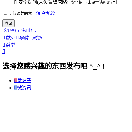

安全提问(未设置请忽略)

阅读并同意
《用户协议》
登录
忘记密码
注册帐号

首页

导航

刷新

菜单

选择您感兴趣的东西发布吧 ^_^ !

发帖子

微资讯