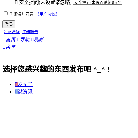

安全提问(未设置请忽略)

阅读并同意
《用户协议》
登录
忘记密码
注册帐号

首页

导航

刷新

菜单

选择您感兴趣的东西发布吧 ^_^ !

发帖子

微资讯