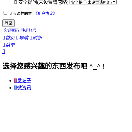

安全提问(未设置请忽略)

阅读并同意
《用户协议》
登录
忘记密码
注册帐号

首页

导航

刷新

菜单

选择您感兴趣的东西发布吧 ^_^ !

发帖子

微资讯