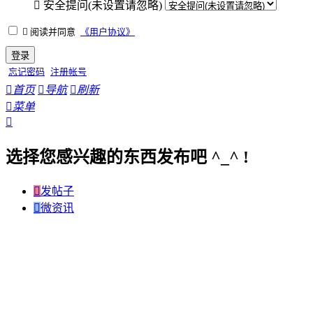

安全提问(未设置请忽略)

阅读并同意
《用户协议》
登录
忘记密码
注册帐号

首页

导航

刷新

菜单

选择您感兴趣的东西发布吧 ^_^ !

发帖子

微资讯