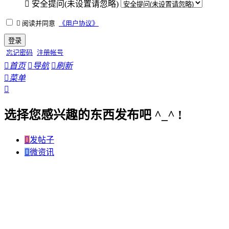

安全提问(未设置请忽略)

阅读并同意
《用户协议》
登录
忘记密码
注册帐号

首页

导航

刷新

菜单

选择您感兴趣的东西发布吧 ^_^ !

发帖子

微资讯