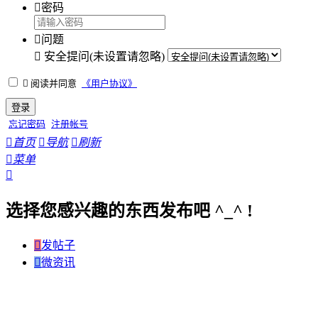

密码

问题

安全提问(未设置请忽略)

阅读并同意
《用户协议》
登录
忘记密码
注册帐号

首页

导航

刷新

菜单

选择您感兴趣的东西发布吧 ^_^ !

发帖子

微资讯