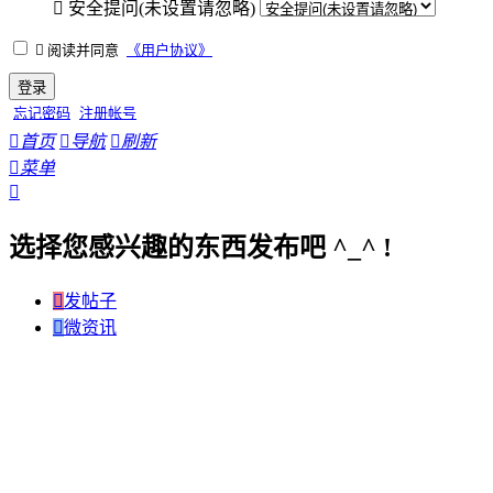

安全提问(未设置请忽略)

阅读并同意
《用户协议》
登录
忘记密码
注册帐号

首页

导航

刷新

菜单

选择您感兴趣的东西发布吧 ^_^ !

发帖子

微资讯