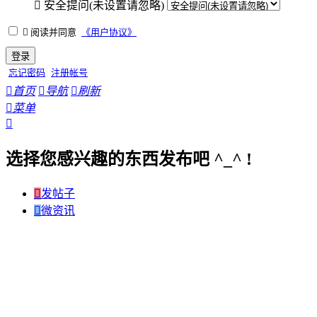

安全提问(未设置请忽略)

阅读并同意
《用户协议》
登录
忘记密码
注册帐号

首页

导航

刷新

菜单

选择您感兴趣的东西发布吧 ^_^ !

发帖子

微资讯