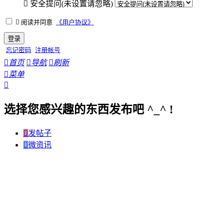

安全提问(未设置请忽略)

阅读并同意
《用户协议》
登录
忘记密码
注册帐号

首页

导航

刷新

菜单

选择您感兴趣的东西发布吧 ^_^ !

发帖子

微资讯