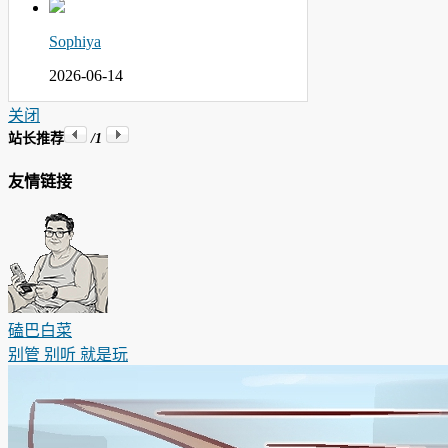
Sophiya
2026-06-14
关闭
站长推荐
/1
友情链接
磕巴白菜
别管 别听 就是玩