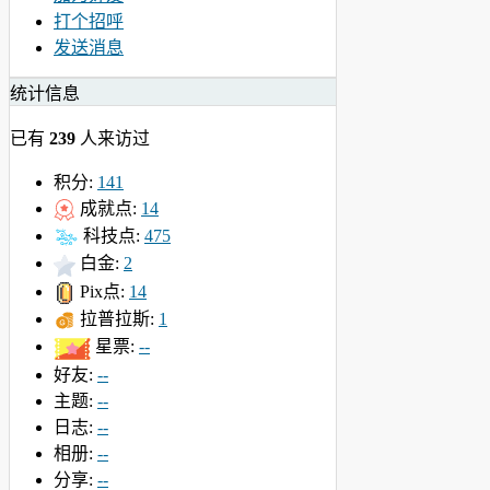
打个招呼
发送消息
统计信息
已有
239
人来访过
积分:
141
成就点:
14
科技点:
475
白金:
2
Pix点:
14
拉普拉斯:
1
星票:
--
好友:
--
主题:
--
日志:
--
相册:
--
分享:
--