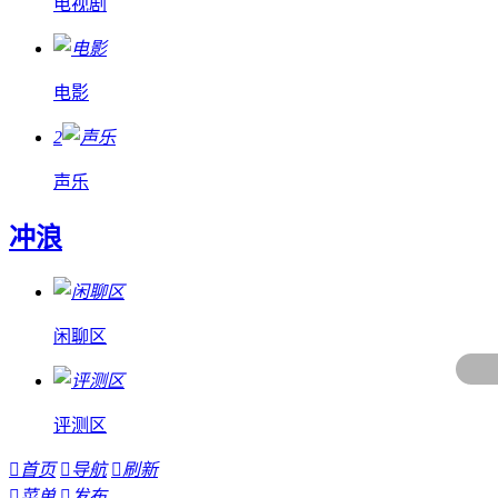
电视剧
电影
2
声乐
冲浪
闲聊区
评测区

首页

导航

刷新

菜单

发布