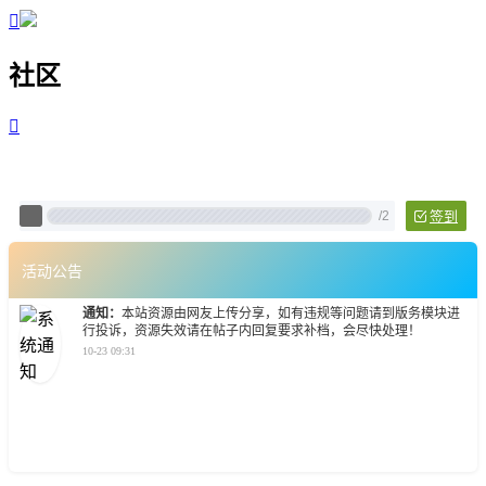

社区

Pixtech 社区 - 云计算、L
/
2
签到
活动公告
通知：
本站资源由网友上传分享，如有违规等问题请到版务模块进
行投诉，资源失效请在帖子内回复要求补档，会尽快处理！
10-23 09:31