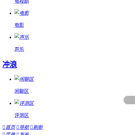
电视剧
电影
声乐
冲浪
闲聊区
评测区

首页

导航

刷新

菜单

发布