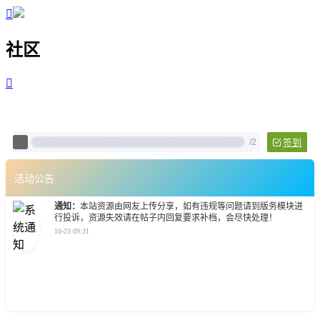

社区

Pixtech 社区 - 云计算、L
/
2
签到
活动公告
通知：
本站资源由网友上传分享，如有违规等问题请到版务模块进
行投诉，资源失效请在帖子内回复要求补档，会尽快处理！
10-23 09:31