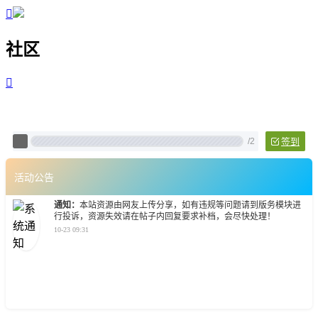

社区

Pixtech 社区 - 云计算、L
/
2
签到
活动公告
通知：
本站资源由网友上传分享，如有违规等问题请到版务模块进
行投诉，资源失效请在帖子内回复要求补档，会尽快处理！
10-23 09:31