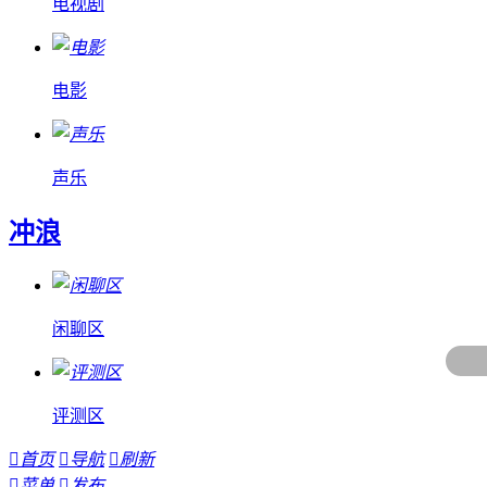
电视剧
电影
声乐
冲浪
闲聊区
评测区

首页

导航

刷新

菜单

发布