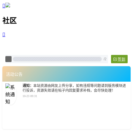

社区

Pixtech 社区 - 云计算、L
/
2
签到
活动公告
通知：
本站资源由网友上传分享，如有违规等问题请到版务模块进
行投诉，资源失效请在帖子内回复要求补档，会尽快处理！
10-23 09:31