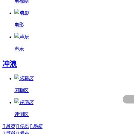
电视剧
电影
声乐
冲浪
闲聊区
评测区

首页

导航

刷新

菜单

发布