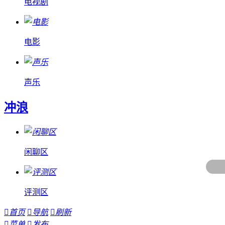
电视剧
电影
声乐
冲浪
闲聊区
评测区

首页

导航

刷新

菜单

发布