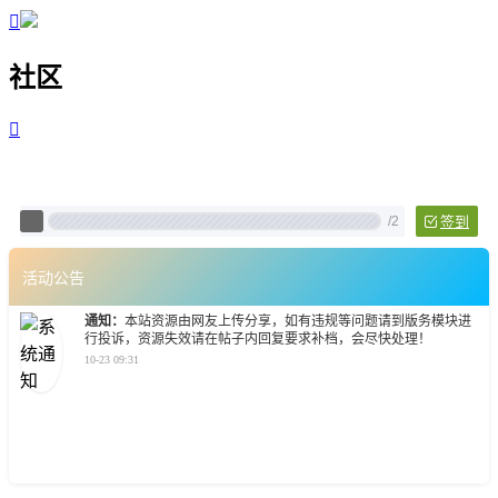

社区

Pixtech 社区 - 云计算、L
/
2
签到
活动公告
通知：
本站资源由网友上传分享，如有违规等问题请到版务模块进
行投诉，资源失效请在帖子内回复要求补档，会尽快处理！
10-23 09:31