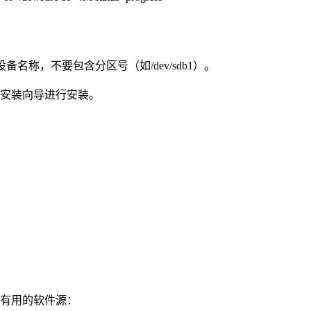
B设备名称，不要包含分区号（如/dev/sdb1）。
按照安装向导进行安装。
些有用的软件源：