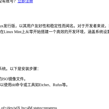
没有账号？
立即注册
u的流行Linux发行版，以其用户友好性和稳定性而闻名。对于开发者来说
Linux Mint上从零开始搭建一个高效的开发环境，涵盖系
操作系统。以下是安装步骤：
新的ISO镜像文件。
使用dd命令或工具如Etcher、Rufus等。
so of=/dev/sdX bs=4M status=progress