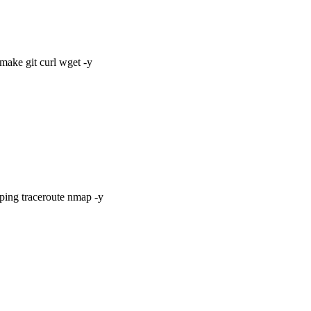
cmake git curl wget -y
s-ping traceroute nmap -y