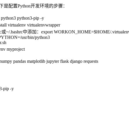
下是配置Python开发环境的步骤：
python3 python3-pip -y
irtualenv virtualenvwrapper
shrc或~/.bashrc中添加：export WORKON_HOME=$HOME/.virtualen
THON=/usr/bin/python3
r.sh
 myproject
 pandas matplotlib jupyter flask django requests
3-pip -y