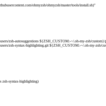
.githubusercontent.com/ohmyzsh/ohmyzsh/master/tools/install.sh)"
zsh-users/zsh-autosuggestions ${ZSH_CUSTOM:-~/.oh-my-zsh/custom}/p
sh-users/zsh-syntax-highlighting.git ${ZSH_CUSTOM:-~/.oh-my-zsh/cus
s zsh-syntax-highlighting)