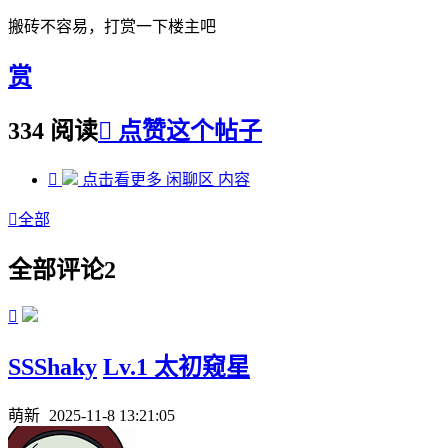
搬砖不容易，打赏一下楼主吧
赏
334 阅读

点赞这个帖子

点击看更多
闲聊区
内容

全部
全部评论
2

SSShaky
Lv.1 太初窥星
萌新
2025-11-8 13:21:05