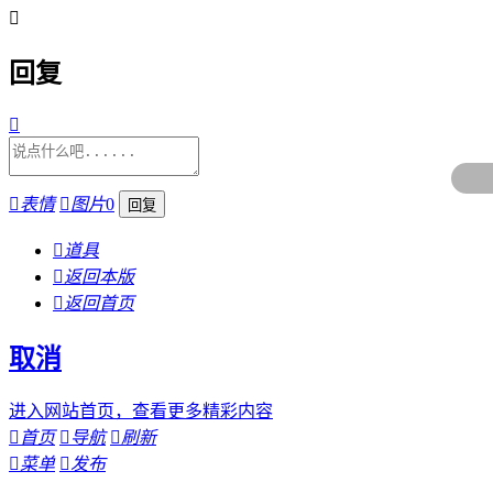

回复


表情

图片
0

道具

返回本版

返回首页
取消
进入网站首页，查看更多精彩内容

首页

导航

刷新

菜单

发布