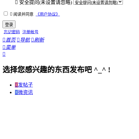

安全提问(未设置请忽略)

阅读并同意
《用户协议》
登录
忘记密码
注册帐号

首页

导航

刷新

菜单

选择您感兴趣的东西发布吧 ^_^ !

发帖子

微资讯