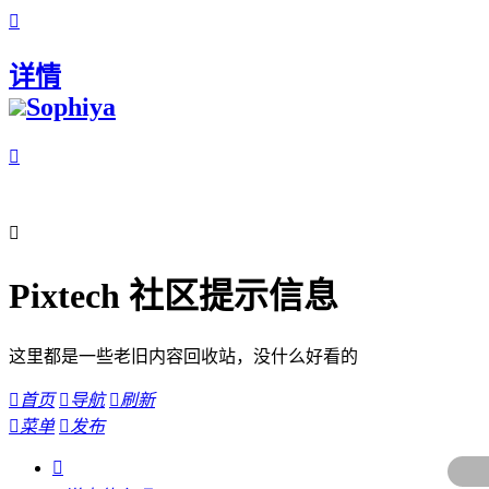

详情
Sophiya


Pixtech 社区提示信息
这里都是一些老旧内容回收站，没什么好看的

首页

导航

刷新

菜单

发布
