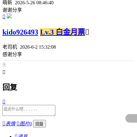
萌新
2026-5-26 08:46:40
谢谢分享

kido926493
Lv.3 白金月票

老司机
2026-6-2 15:32:08
感谢分享
无

回复


表情

图片
0

道具