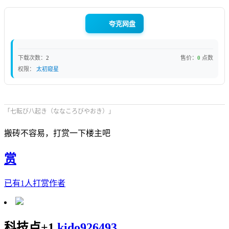
夸克网盘
下载次数：
2
售价：
0
点数
权限：
太初窥星
「七転び八起き（ななころびやおき）」
搬砖不容易，打赏一下楼主吧
赏
已有
1
人打赏作者
科技点+1
kido926493