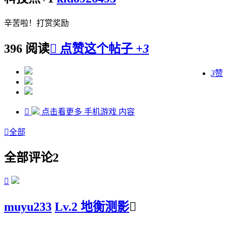
辛苦啦！打赏奖励
396 阅读

点赞这个帖子
+3
3
赞

点击看更多
手机游戏
内容

全部
全部评论
2

muyu233
Lv.2 地衡测影
