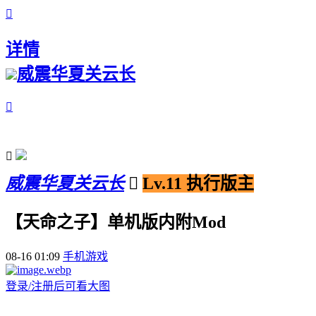

详情
威震华夏关云长


威震华夏关云长

Lv.11 执行版主
【天命之子】单机版内附Mod
08-16 01:09
手机游戏
登录/注册后可看大图