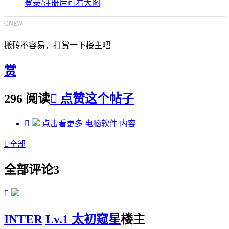
登录/注册后可看大图
ONEW
搬砖不容易，打赏一下楼主吧
赏
296 阅读

点赞这个帖子

点击看更多
电脑软件
内容

全部
全部评论
3

INTER
Lv.1 太初窥星
楼主