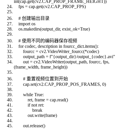
int(cap.get(cv2.CAP_PROP_FRAME_HEIGHT))
fps = cap.get(cv2.CAP_PROP_FPS)
# 创建输出目录
import os
os.makedirs(output_dir, exist_ok=True)
# 使用不同的编码器保存视频
for codec, description in fourcc_dict.items():
fourcc = cv2.VideoWriter_fourcc(*codec)
output_path = f"{output_dir}/output_{codec}.avi"
out = cv2.VideoWriter(output_path, fourcc, fps,
(frame_width, frame_height))
# 重置视频位置到开始
cap.set(cv2.CAP_PROP_POS_FRAMES, 0)
while True:
ret, frame = cap.read()
if not ret:
break
out.write(frame)
out.release()