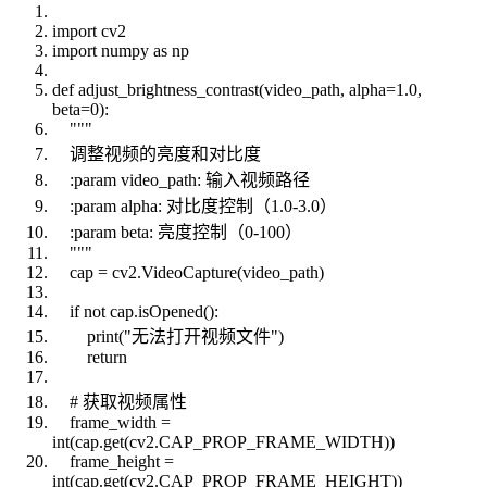
import cv2
import numpy as np
def adjust_brightness_contrast(video_path, alpha=1.0,
beta=0):
"""
调整视频的亮度和对比度
:param video_path: 输入视频路径
:param alpha: 对比度控制（1.0-3.0）
:param beta: 亮度控制（0-100）
"""
cap = cv2.VideoCapture(video_path)
if not cap.isOpened():
print("无法打开视频文件")
return
# 获取视频属性
frame_width =
int(cap.get(cv2.CAP_PROP_FRAME_WIDTH))
frame_height =
int(cap.get(cv2.CAP_PROP_FRAME_HEIGHT))