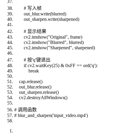
# 写入帧
out_blur.write(blurred)
out_sharpen.write(sharpened)
# 显示结果
cv2.imshow("Original", frame)
cv2.imshow("Blurred", blurred)
cv2.imshow("Sharpened", sharpened)
# 按'q'键退出
if cv2.waitKey(25) & 0xFF == ord('q'):
break
cap.release()
out_blur.release()
out_sharpen.release()
cv2.destroyAllWindows()
# 调用函数
# blur_and_sharpen('input_video.mp4')