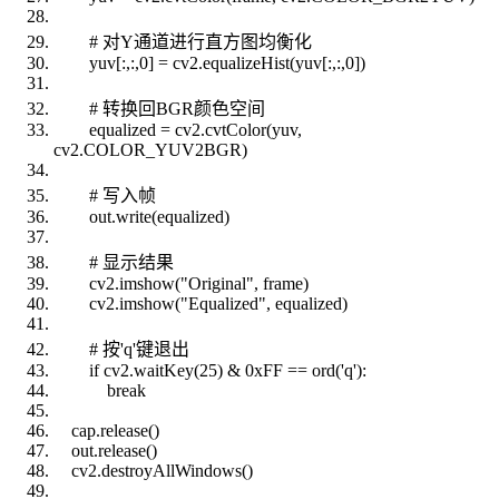
# 对Y通道进行直方图均衡化
yuv[:,:,0] = cv2.equalizeHist(yuv[:,:,0])
# 转换回BGR颜色空间
equalized = cv2.cvtColor(yuv,
cv2.COLOR_YUV2BGR)
# 写入帧
out.write(equalized)
# 显示结果
cv2.imshow("Original", frame)
cv2.imshow("Equalized", equalized)
# 按'q'键退出
if cv2.waitKey(25) & 0xFF == ord('q'):
break
cap.release()
out.release()
cv2.destroyAllWindows()