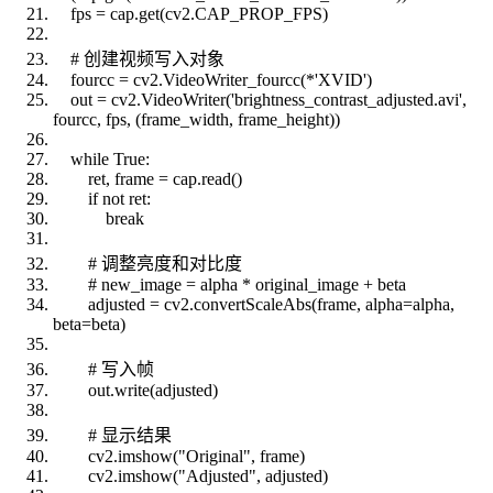
fps = cap.get(cv2.CAP_PROP_FPS)
# 创建视频写入对象
fourcc = cv2.VideoWriter_fourcc(*'XVID')
out = cv2.VideoWriter('brightness_contrast_adjusted.avi',
fourcc, fps, (frame_width, frame_height))
while True:
ret, frame = cap.read()
if not ret:
break
# 调整亮度和对比度
# new_image = alpha * original_image + beta
adjusted = cv2.convertScaleAbs(frame, alpha=alpha,
beta=beta)
# 写入帧
out.write(adjusted)
# 显示结果
cv2.imshow("Original", frame)
cv2.imshow("Adjusted", adjusted)