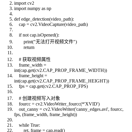
import cv2
import numpy as np
def edge_detection(video_path):
cap = cv2.VideoCapture(video_path)
if not cap.isOpened():
print("无法打开视频文件")
return
# 获取视频属性
frame_width =
int(cap.get(cv2.CAP_PROP_FRAME_WIDTH))
frame_height =
int(cap.get(cv2.CAP_PROP_FRAME_HEIGHT))
fps = cap.get(cv2.CAP_PROP_FPS)
# 创建视频写入对象
fourcc = cv2.VideoWriter_fourcc(*'XVID')
out_canny = cv2.VideoWriter('canny_edges.avi', fourcc,
fps, (frame_width, frame_height))
while True:
ret, frame = cap.read()