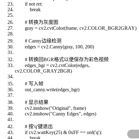
if not ret:
break
# 转换为灰度图
gray = cv2.cvtColor(frame, cv2.COLOR_BGR2GRAY)
# Canny边缘检测
edges = cv2.Canny(gray, 100, 200)
# 转换回BGR格式以便保存为彩色视频
edges_bgr = cv2.cvtColor(edges,
cv2.COLOR_GRAY2BGR)
# 写入帧
out_canny.write(edges_bgr)
# 显示结果
cv2.imshow("Original", frame)
cv2.imshow("Canny Edges", edges)
# 按'q'键退出
if cv2.waitKey(25) & 0xFF == ord('q'):
break