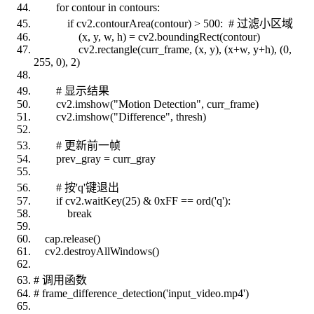
for contour in contours:
if cv2.contourArea(contour) > 500: # 过滤小区域
(x, y, w, h) = cv2.boundingRect(contour)
cv2.rectangle(curr_frame, (x, y), (x+w, y+h), (0,
255, 0), 2)
# 显示结果
cv2.imshow("Motion Detection", curr_frame)
cv2.imshow("Difference", thresh)
# 更新前一帧
prev_gray = curr_gray
# 按'q'键退出
if cv2.waitKey(25) & 0xFF == ord('q'):
break
cap.release()
cv2.destroyAllWindows()
# 调用函数
# frame_difference_detection('input_video.mp4')