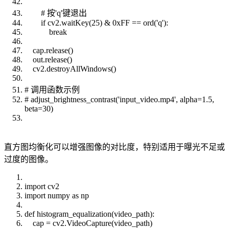
# 按'q'键退出
if cv2.waitKey(25) & 0xFF == ord('q'):
break
cap.release()
out.release()
cv2.destroyAllWindows()
# 调用函数示例
# adjust_brightness_contrast('input_video.mp4', alpha=1.5,
beta=30)
直方图均衡化可以增强图像的对比度，特别适用于曝光不足或
过度的图像。
import cv2
import numpy as np
def histogram_equalization(video_path):
cap = cv2.VideoCapture(video_path)