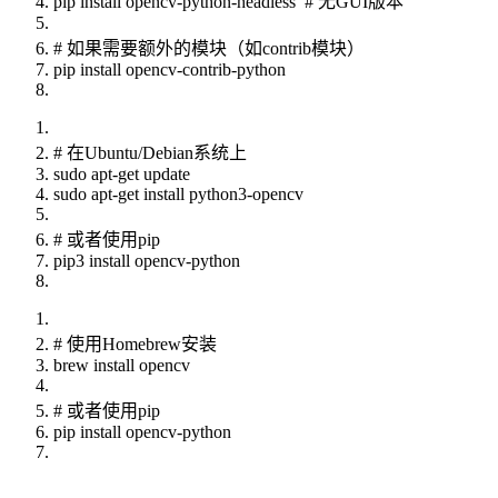
pip install opencv-python-headless # 无GUI版本
# 如果需要额外的模块（如contrib模块）
pip install opencv-contrib-python
# 在Ubuntu/Debian系统上
sudo apt-get update
sudo apt-get install python3-opencv
# 或者使用pip
pip3 install opencv-python
# 使用Homebrew安装
brew install opencv
# 或者使用pip
pip install opencv-python