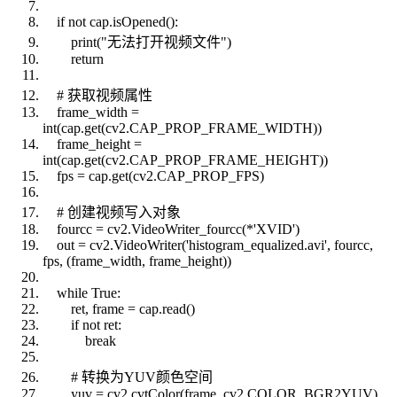
if not cap.isOpened():
print("无法打开视频文件")
return
# 获取视频属性
frame_width =
int(cap.get(cv2.CAP_PROP_FRAME_WIDTH))
frame_height =
int(cap.get(cv2.CAP_PROP_FRAME_HEIGHT))
fps = cap.get(cv2.CAP_PROP_FPS)
# 创建视频写入对象
fourcc = cv2.VideoWriter_fourcc(*'XVID')
out = cv2.VideoWriter('histogram_equalized.avi', fourcc,
fps, (frame_width, frame_height))
while True:
ret, frame = cap.read()
if not ret:
break
# 转换为YUV颜色空间
yuv = cv2.cvtColor(frame, cv2.COLOR_BGR2YUV)