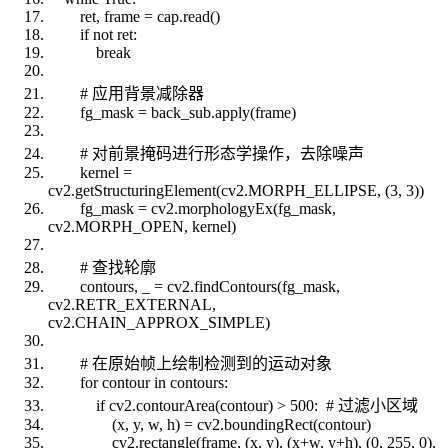
ret, frame = cap.read()
if not ret:
break
# 应用背景减除器
fg_mask = back_sub.apply(frame)
# 对前景掩码进行形态学操作，去除噪声
kernel =
cv2.getStructuringElement(cv2.MORPH_ELLIPSE, (3, 3))
fg_mask = cv2.morphologyEx(fg_mask,
cv2.MORPH_OPEN, kernel)
# 查找轮廓
contours, _ = cv2.findContours(fg_mask,
cv2.RETR_EXTERNAL,
cv2.CHAIN_APPROX_SIMPLE)
# 在原始帧上绘制检测到的运动对象
for contour in contours:
if cv2.contourArea(contour) > 500: # 过滤小区域
(x, y, w, h) = cv2.boundingRect(contour)
cv2.rectangle(frame, (x, y), (x+w, y+h), (0, 255, 0),