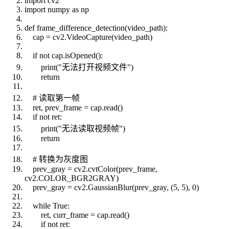
import cv2
import numpy as np
def frame_difference_detection(video_path):
cap = cv2.VideoCapture(video_path)
if not cap.isOpened():
print("无法打开视频文件")
return
# 读取第一帧
ret, prev_frame = cap.read()
if not ret:
print("无法读取视频帧")
return
# 转换为灰度图
prev_gray = cv2.cvtColor(prev_frame,
cv2.COLOR_BGR2GRAY)
prev_gray = cv2.GaussianBlur(prev_gray, (5, 5), 0)
while True:
ret, curr_frame = cap.read()
if not ret: