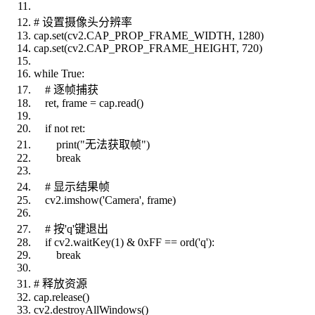
# 设置摄像头分辨率
cap.set(cv2.CAP_PROP_FRAME_WIDTH, 1280)
cap.set(cv2.CAP_PROP_FRAME_HEIGHT, 720)
while True:
# 逐帧捕获
ret, frame = cap.read()
if not ret:
print("无法获取帧")
break
# 显示结果帧
cv2.imshow('Camera', frame)
# 按'q'键退出
if cv2.waitKey(1) & 0xFF == ord('q'):
break
# 释放资源
cap.release()
cv2.destroyAllWindows()