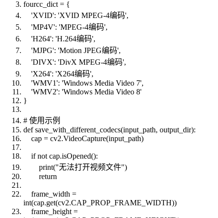
fourcc_dict = {
'XVID': 'XVID MPEG-4编码',
'MP4V': 'MPEG-4编码',
'H264': 'H.264编码',
'MJPG': 'Motion JPEG编码',
'DIVX': 'DivX MPEG-4编码',
'X264': 'X264编码',
'WMV1': 'Windows Media Video 7',
'WMV2': 'Windows Media Video 8'
}
# 使用示例
def save_with_different_codecs(input_path, output_dir):
cap = cv2.VideoCapture(input_path)
if not cap.isOpened():
print("无法打开视频文件")
return
frame_width =
int(cap.get(cv2.CAP_PROP_FRAME_WIDTH))
frame_height =