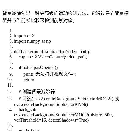
背景减除法是一种更高级的运动检测方法，它通过建立背景模
型并与当前帧比较来检测前景对象。
import cv2
import numpy as np
def background_subtraction(video_path):
cap = cv2.VideoCapture(video_path)
if not cap.isOpened():
print("无法打开视频文件")
return
# 创建背景减除器
# 可选：cv2.createBackgroundSubtractorMOG2() 或
cv2.createBackgroundSubtractorKNN()
back_sub =
cv2.createBackgroundSubtractorMOG2(history=500,
varThreshold=16, detectShadows=True)
while True: