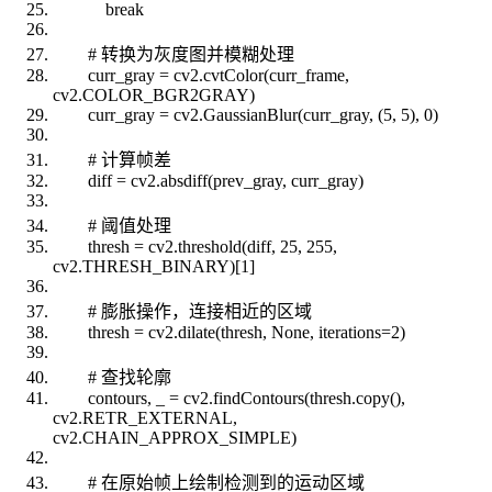
break
# 转换为灰度图并模糊处理
curr_gray = cv2.cvtColor(curr_frame,
cv2.COLOR_BGR2GRAY)
curr_gray = cv2.GaussianBlur(curr_gray, (5, 5), 0)
# 计算帧差
diff = cv2.absdiff(prev_gray, curr_gray)
# 阈值处理
thresh = cv2.threshold(diff, 25, 255,
cv2.THRESH_BINARY)[1]
# 膨胀操作，连接相近的区域
thresh = cv2.dilate(thresh, None, iterations=2)
# 查找轮廓
contours, _ = cv2.findContours(thresh.copy(),
cv2.RETR_EXTERNAL,
cv2.CHAIN_APPROX_SIMPLE)
# 在原始帧上绘制检测到的运动区域