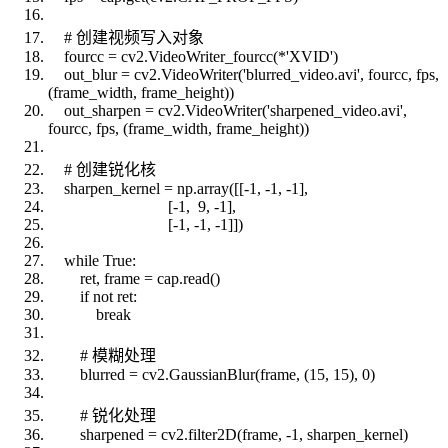
# 创建视频写入对象
fourcc = cv2.VideoWriter_fourcc(*'XVID')
out_blur = cv2.VideoWriter('blurred_video.avi', fourcc, fps,
(frame_width, frame_height))
out_sharpen = cv2.VideoWriter('sharpened_video.avi',
fourcc, fps, (frame_width, frame_height))
# 创建锐化核
sharpen_kernel = np.array([[-1, -1, -1],
[-1, 9, -1],
[-1, -1, -1]])
while True:
ret, frame = cap.read()
if not ret:
break
# 模糊处理
blurred = cv2.GaussianBlur(frame, (15, 15), 0)
# 锐化处理
sharpened = cv2.filter2D(frame, -1, sharpen_kernel)