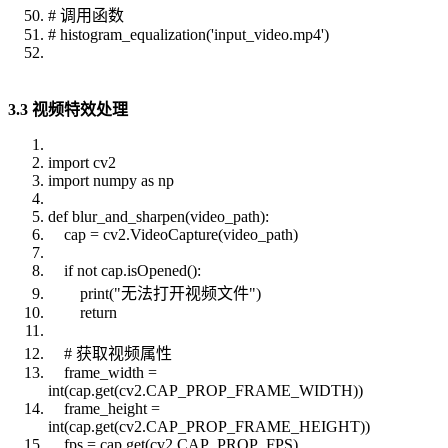
# 调用函数
# histogram_equalization('input_video.mp4')
3.3 视频特效处理
import cv2
import numpy as np
def blur_and_sharpen(video_path):
cap = cv2.VideoCapture(video_path)
if not cap.isOpened():
print("无法打开视频文件")
return
# 获取视频属性
frame_width =
int(cap.get(cv2.CAP_PROP_FRAME_WIDTH))
frame_height =
int(cap.get(cv2.CAP_PROP_FRAME_HEIGHT))
fps = cap.get(cv2.CAP_PROP_FPS)