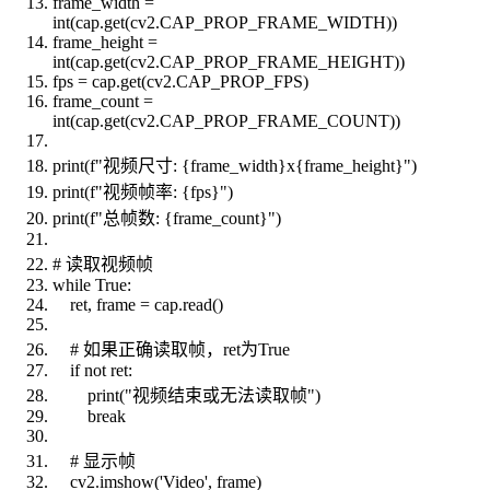
frame_width =
int(cap.get(cv2.CAP_PROP_FRAME_WIDTH))
frame_height =
int(cap.get(cv2.CAP_PROP_FRAME_HEIGHT))
fps = cap.get(cv2.CAP_PROP_FPS)
frame_count =
int(cap.get(cv2.CAP_PROP_FRAME_COUNT))
print(f"视频尺寸: {frame_width}x{frame_height}")
print(f"视频帧率: {fps}")
print(f"总帧数: {frame_count}")
# 读取视频帧
while True:
ret, frame = cap.read()
# 如果正确读取帧，ret为True
if not ret:
print("视频结束或无法读取帧")
break
# 显示帧
cv2.imshow('Video', frame)