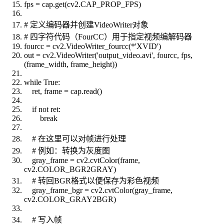
fps = cap.get(cv2.CAP_PROP_FPS)
# 定义编码器并创建VideoWriter对象
# 四字符代码（FourCC）用于指定视频编解码器
fourcc = cv2.VideoWriter_fourcc(*'XVID')
out = cv2.VideoWriter('output_video.avi', fourcc, fps,
(frame_width, frame_height))
while True:
ret, frame = cap.read()
if not ret:
break
# 在这里可以对帧进行处理
# 例如：转换为灰度图
gray_frame = cv2.cvtColor(frame,
cv2.COLOR_BGR2GRAY)
# 转回BGR格式以便保存为彩色视频
gray_frame_bgr = cv2.cvtColor(gray_frame,
cv2.COLOR_GRAY2BGR)
# 写入帧