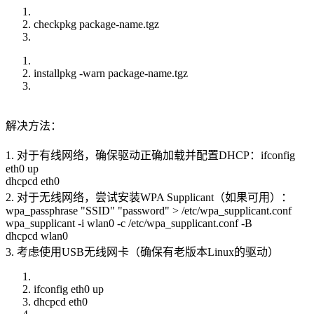
checkpkg package-name.tgz
installpkg -warn package-name.tgz
解决方法：
1. 对于有线网络，确保驱动正确加载并配置DHCP：ifconfig
eth0 up
dhcpcd eth0
2. 对于无线网络，尝试安装WPA Supplicant（如果可用）：
wpa_passphrase "SSID" "password" > /etc/wpa_supplicant.conf
wpa_supplicant -i wlan0 -c /etc/wpa_supplicant.conf -B
dhcpcd wlan0
3. 考虑使用USB无线网卡（确保有老版本Linux的驱动）
ifconfig eth0 up
dhcpcd eth0