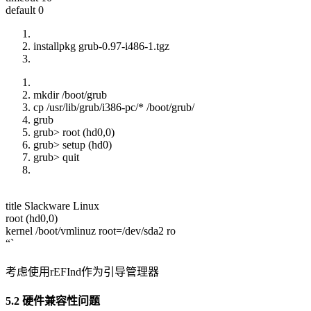
default 0
installpkg grub-0.97-i486-1.tgz
mkdir /boot/grub
cp /usr/lib/grub/i386-pc/* /boot/grub/
grub
grub> root (hd0,0)
grub> setup (hd0)
grub> quit
title Slackware Linux
root (hd0,0)
kernel /boot/vmlinuz root=/dev/sda2 ro
“`
考虑使用rEFInd作为引导管理器
5.2 硬件兼容性问题