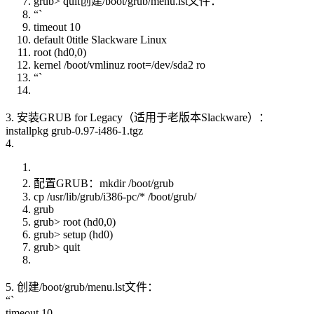
grub> quit创建/boot/grub/menu.lst文件：
“`
timeout 10
default 0title Slackware Linux
root (hd0,0)
kernel /boot/vmlinuz root=/dev/sda2 ro
“`
3. 安装GRUB for Legacy（适用于老版本Slackware）：
installpkg grub-0.97-i486-1.tgz
4.
配置GRUB：mkdir /boot/grub
cp /usr/lib/grub/i386-pc/* /boot/grub/
grub
grub> root (hd0,0)
grub> setup (hd0)
grub> quit
5. 创建/boot/grub/menu.lst文件：
“`
timeout 10