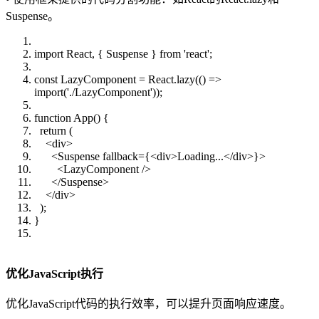
Suspense。
import React, { Suspense } from 'react';
const LazyComponent = React.lazy(() =>
import('./LazyComponent'));
function App() {
return (
<div>
<Suspense fallback={<div>Loading...</div>}>
<LazyComponent />
</Suspense>
</div>
);
}
优化JavaScript执行
优化JavaScript代码的执行效率，可以提升页面响应速度。