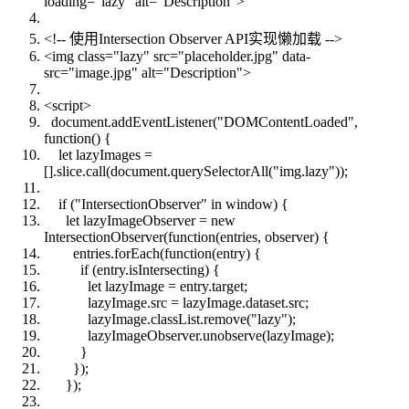
loading="lazy" alt="Description">
<!-- 使用Intersection Observer API实现懒加载 -->
<img class="lazy" src="placeholder.jpg" data-
src="image.jpg" alt="Description">
<script>
document.addEventListener("DOMContentLoaded",
function() {
let lazyImages =
[].slice.call(document.querySelectorAll("img.lazy"));
if ("IntersectionObserver" in window) {
let lazyImageObserver = new
IntersectionObserver(function(entries, observer) {
entries.forEach(function(entry) {
if (entry.isIntersecting) {
let lazyImage = entry.target;
lazyImage.src = lazyImage.dataset.src;
lazyImage.classList.remove("lazy");
lazyImageObserver.unobserve(lazyImage);
}
});
});