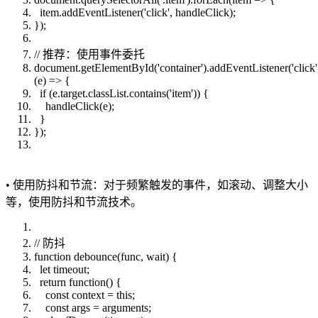
item.addEventListener('click', handleClick);
});
// 推荐：使用事件委托
document.getElementById('container').addEventListener('click'
(e) => {
if (e.target.classList.contains('item')) {
handleClick(e);
}
});
• 使用防抖和节流：对于频繁触发的事件，如滚动、调整大小
等，使用防抖和节流技术。
// 防抖
function debounce(func, wait) {
let timeout;
return function() {
const context = this;
const args = arguments;