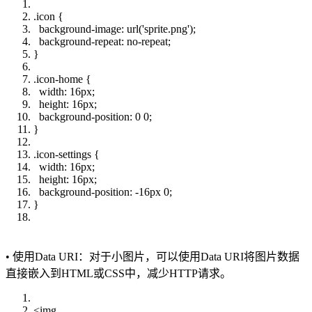
.icon {
background-image: url('sprite.png');
background-repeat: no-repeat;
}
.icon-home {
width: 16px;
height: 16px;
background-position: 0 0;
}
.icon-settings {
width: 16px;
height: 16px;
background-position: -16px 0;
}
• 使用Data URI：对于小图片，可以使用Data URI将图片数据
直接嵌入到HTML或CSS中，减少HTTP请求。
<img