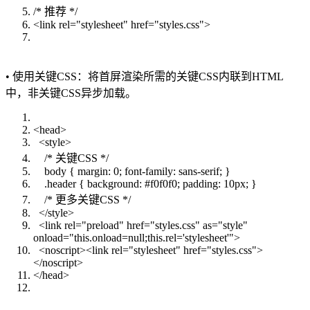
/* 推荐 */
<link rel="stylesheet" href="styles.css">
• 使用关键CSS：将首屏渲染所需的关键CSS内联到HTML
中，非关键CSS异步加载。
<head>
<style>
/* 关键CSS */
body { margin: 0; font-family: sans-serif; }
.header { background: #f0f0f0; padding: 10px; }
/* 更多关键CSS */
</style>
<link rel="preload" href="styles.css" as="style"
onload="this.onload=null;this.rel='stylesheet'">
<noscript><link rel="stylesheet" href="styles.css">
</noscript>
</head>