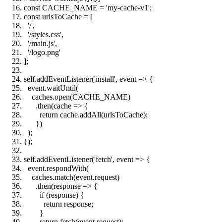
const CACHE_NAME = 'my-cache-v1';
const urlsToCache = [
'/',
'/styles.css',
'/main.js',
'/logo.png'
];
self.addEventListener('install', event => {
event.waitUntil(
caches.open(CACHE_NAME)
.then(cache => {
return cache.addAll(urlsToCache);
})
);
});
self.addEventListener('fetch', event => {
event.respondWith(
caches.match(event.request)
.then(response => {
if (response) {
return response;
}
return fetch(event.request);