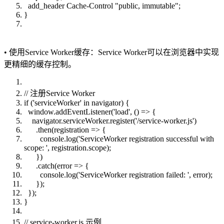
add_header Cache-Control "public, immutable";
}
• 使用Service Worker缓存：Service Worker可以在浏览器中实现
更精细的缓存控制。
// 注册Service Worker
if ('serviceWorker' in navigator) {
window.addEventListener('load', () => {
navigator.serviceWorker.register('/service-worker.js')
.then(registration => {
console.log('ServiceWorker registration successful with
scope: ', registration.scope);
})
.catch(error => {
console.log('ServiceWorker registration failed: ', error);
});
});
}
// service-worker.js 示例