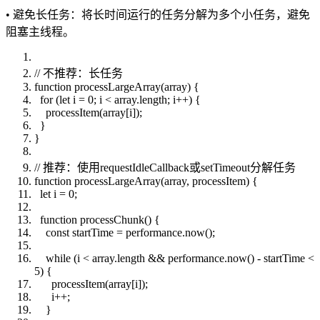
• 避免长任务：将长时间运行的任务分解为多个小任务，避免
阻塞主线程。
// 不推荐：长任务
function processLargeArray(array) {
for (let i = 0; i < array.length; i++) {
processItem(array[i]);
}
}
// 推荐：使用requestIdleCallback或setTimeout分解任务
function processLargeArray(array, processItem) {
let i = 0;
function processChunk() {
const startTime = performance.now();
while (i < array.length && performance.now() - startTime <
5) {
processItem(array[i]);
i++;
}