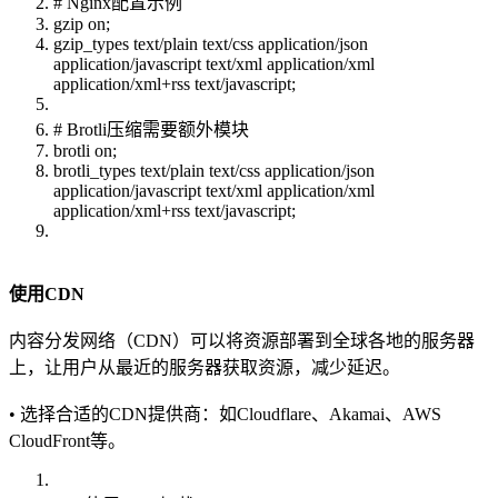
# Nginx配置示例
gzip on;
gzip_types text/plain text/css application/json
application/javascript text/xml application/xml
application/xml+rss text/javascript;
# Brotli压缩需要额外模块
brotli on;
brotli_types text/plain text/css application/json
application/javascript text/xml application/xml
application/xml+rss text/javascript;
使用CDN
内容分发网络（CDN）可以将资源部署到全球各地的服务器
上，让用户从最近的服务器获取资源，减少延迟。
• 选择合适的CDN提供商：如Cloudflare、Akamai、AWS
CloudFront等。