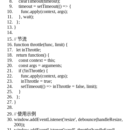
clearTimeout(timeout);
timeout = setTimeout(() => {
func.apply(context, args);
}, wait);
};
}
// 节流
function throttle(func, limit) {
let inThrottle;
return function() {
const context = this;
const args = arguments;
if (!inThrottle) {
func.apply(context, args);
inThrottle = true;
setTimeout(() => inThrottle = false, limit);
}
};
}
// 使用示例
window.addEventListener('resize', debounce(handleResize,
200));
window.addEventListener('scroll', throttle(handleScroll,