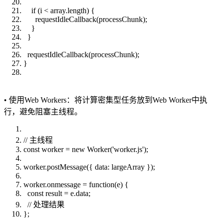
if (i < array.length) {
requestIdleCallback(processChunk);
}
}
requestIdleCallback(processChunk);
}
• 使用Web Workers：将计算密集型任务放到Web Worker中执
行，避免阻塞主线程。
// 主线程
const worker = new Worker('worker.js');
worker.postMessage({ data: largeArray });
worker.onmessage = function(e) {
const result = e.data;
// 处理结果
};