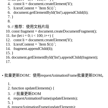
const li = document.createElement('li');
li.textContent = `Item ${i}`;
document.getElementById('list').appendChild(li);
}
// 推荐：使用文档片段
const fragment = document.createDocumentFragment();
for (let i = 0; i < 100; i++) {
const li = document.createElement('li');
li.textContent = `Item ${i}`;
fragment.appendChild(li);
}
document.getElementById('list').appendChild(fragment);
• 批量更新DOM：使用requestAnimationFrame批量更新DOM。
function updateElements() {
// 批量更新DOM
requestAnimationFrame(updateElements);
}
requestAnimationFrame(updateElements);