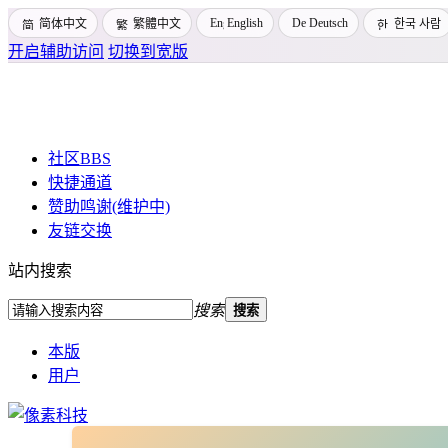
English
Deutsch
简体中文
繁體中文
한국 사람
开启辅助访问
切换到宽版
社区
BBS
快捷通道
赞助鸣谢(维护中)
友链交换
站内搜索
搜索
搜索
本版
用户