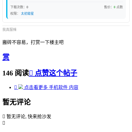
下载次数：
0
售价：
0
点数
权限：
太初窥星
我真服辣
搬砖不容易，打赏一下楼主吧
赏
146 阅读

点赞这个帖子

点击看更多
手机软件
内容
暂无评论

暂无评论, 快来抢沙发
