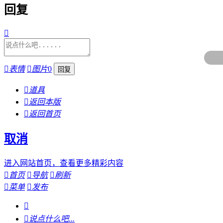
回复


表情

图片
0

道具

返回本版

返回首页
取消
进入网站首页，查看更多精彩内容

首页

导航

刷新

菜单

发布


说点什么吧...