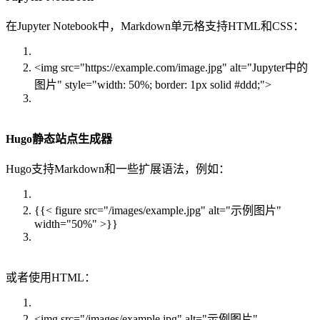
在Jupyter Notebook中，Markdown单元格支持HTML和CSS：
<img src="https://example.com/image.jpg" alt="Jupyter中的
图片" style="width: 50%; border: 1px solid #ddd;">
Hugo静态站点生成器
Hugo支持Markdown和一些扩展语法，例如：
{{< figure src="/images/example.jpg" alt="示例图片"
width="50%" >}}
或者使用HTML：
<img src="/images/example.jpg" alt="示例图片"