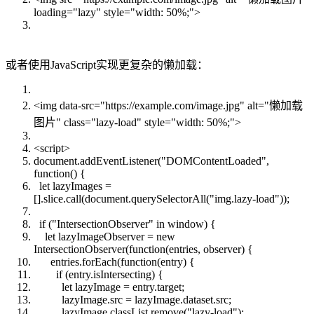
loading="lazy" style="width: 50%;">
或者使用JavaScript实现更复杂的懒加载：
<img data-src="https://example.com/image.jpg" alt="懒加载
图片" class="lazy-load" style="width: 50%;">
<script>
document.addEventListener("DOMContentLoaded",
function() {
let lazyImages =
[].slice.call(document.querySelectorAll("img.lazy-load"));
if ("IntersectionObserver" in window) {
let lazyImageObserver = new
IntersectionObserver(function(entries, observer) {
entries.forEach(function(entry) {
if (entry.isIntersecting) {
let lazyImage = entry.target;
lazyImage.src = lazyImage.dataset.src;
lazyImage.classList.remove("lazy-load");