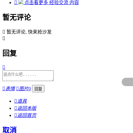

点击看更多
经验交流
内容
暂无评论

暂无评论, 快来抢沙发

回复


表情

图片
0

道具

返回本版

返回首页
取消