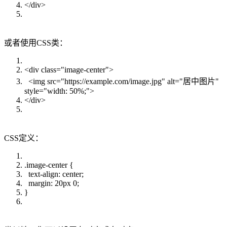
</div>
或者使用CSS类：
<div class="image-center">
<img src="https://example.com/image.jpg" alt="居中图片"
style="width: 50%;">
</div>
CSS定义：
.image-center {
text-align: center;
margin: 20px 0;
}