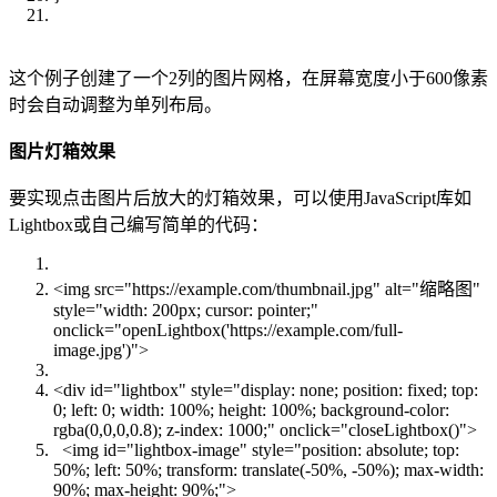
这个例子创建了一个2列的图片网格，在屏幕宽度小于600像素
时会自动调整为单列布局。
图片灯箱效果
要实现点击图片后放大的灯箱效果，可以使用JavaScript库如
Lightbox或自己编写简单的代码：
<img src="https://example.com/thumbnail.jpg" alt="缩略图"
style="width: 200px; cursor: pointer;"
onclick="openLightbox('https://example.com/full-
image.jpg')">
<div id="lightbox" style="display: none; position: fixed; top:
0; left: 0; width: 100%; height: 100%; background-color:
rgba(0,0,0,0.8); z-index: 1000;" onclick="closeLightbox()">
<img id="lightbox-image" style="position: absolute; top:
50%; left: 50%; transform: translate(-50%, -50%); max-width:
90%; max-height: 90%;">