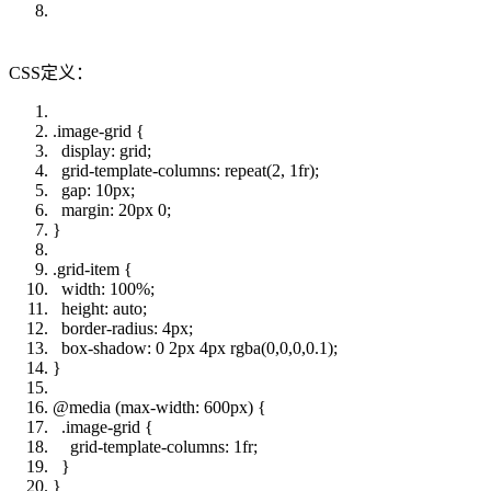
CSS定义：
.image-grid {
display: grid;
grid-template-columns: repeat(2, 1fr);
gap: 10px;
margin: 20px 0;
}
.grid-item {
width: 100%;
height: auto;
border-radius: 4px;
box-shadow: 0 2px 4px rgba(0,0,0,0.1);
}
@media (max-width: 600px) {
.image-grid {
grid-template-columns: 1fr;
}
}