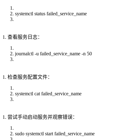
systemctl status failed_service_name
1. 查看服务日志：
journalctl -u failed_service_name -n 50
1. 检查服务配置文件：
systemctl cat failed_service_name
1. 尝试手动启动服务并观察错误：
sudo systemctl start failed_service_name