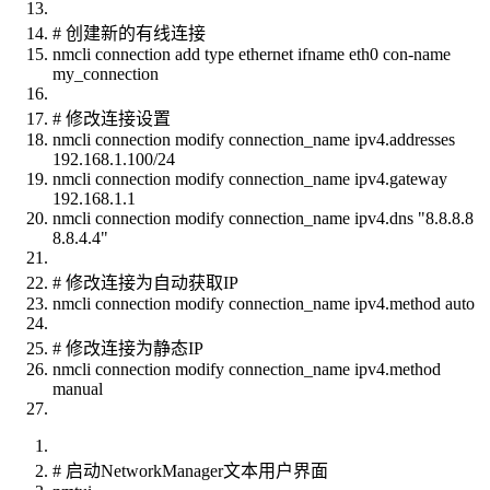
# 创建新的有线连接
nmcli connection add type ethernet ifname eth0 con-name
my_connection
# 修改连接设置
nmcli connection modify connection_name ipv4.addresses
192.168.1.100/24
nmcli connection modify connection_name ipv4.gateway
192.168.1.1
nmcli connection modify connection_name ipv4.dns "8.8.8.8
8.8.4.4"
# 修改连接为自动获取IP
nmcli connection modify connection_name ipv4.method auto
# 修改连接为静态IP
nmcli connection modify connection_name ipv4.method
manual
# 启动NetworkManager文本用户界面