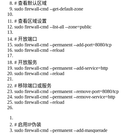
# 查看默认区域
sudo firewall-cmd --get-default-zone
# 查看区域设置
sudo firewall-cmd --list-all --zone=public
# 开放端口
sudo firewall-cmd --permanent --add-port=8080/tcp
sudo firewall-cmd --reload
# 开放服务
sudo firewall-cmd --permanent --add-service=http
sudo firewall-cmd --reload
# 移除端口或服务
sudo firewall-cmd --permanent --remove-port=8080/tcp
sudo firewall-cmd --permanent --remove-service=http
sudo firewall-cmd --reload
# 启用IP伪装
sudo firewall-cmd --permanent --add-masquerade