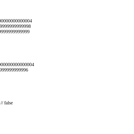
30000000000000004
9999999999999998
999999999999999
020000000000000004
999999999999996
// false