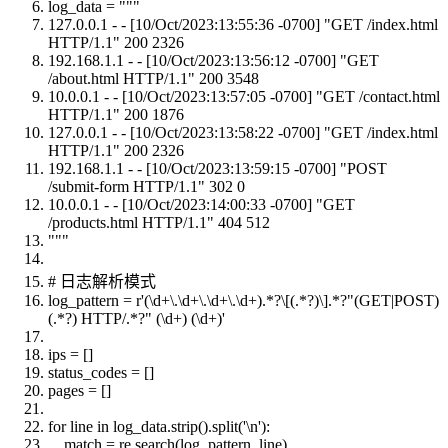
log_data = """
127.0.0.1 - - [10/Oct/2023:13:55:36 -0700] "GET /index.html
HTTP/1.1" 200 2326
192.168.1.1 - - [10/Oct/2023:13:56:12 -0700] "GET
/about.html HTTP/1.1" 200 3548
10.0.0.1 - - [10/Oct/2023:13:57:05 -0700] "GET /contact.html
HTTP/1.1" 200 1876
127.0.0.1 - - [10/Oct/2023:13:58:22 -0700] "GET /index.html
HTTP/1.1" 200 2326
192.168.1.1 - - [10/Oct/2023:13:59:15 -0700] "POST
/submit-form HTTP/1.1" 302 0
10.0.0.1 - - [10/Oct/2023:14:00:33 -0700] "GET
/products.html HTTP/1.1" 404 512
"""
# 日志解析模式
log_pattern = r'(\d+\.\d+\.\d+\.\d+).*?\[(.*?)\].*?"(GET|POST)
(.*?) HTTP/.*?" (\d+) (\d+)'
ips = []
status_codes = []
pages = []
for line in log_data.strip().split('\n'):
match = re.search(log_pattern, line)