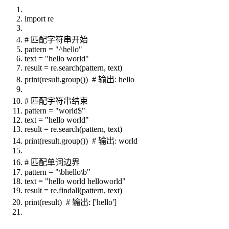
import re
# 匹配字符串开始
pattern = "^hello"
text = "hello world"
result = re.search(pattern, text)
print(result.group()) # 输出: hello
# 匹配字符串结束
pattern = "world$"
text = "hello world"
result = re.search(pattern, text)
print(result.group()) # 输出: world
# 匹配单词边界
pattern = "\bhello\b"
text = "hello world helloworld"
result = re.findall(pattern, text)
print(result) # 输出: ['hello']