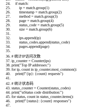
if match:
ip = match.group(1)
timestamp = match.group(2)
method = match.group(3)
page = match.group(4)
status_code = match.group(5)
size = match.group(6)
ips.append(ip)
status_codes.append(status_code)
pages.append(page)
# 统计IP访问次数
ip_counter = Counter(ips)
print("Top IP addresses:")
for ip, count in ip_counter.most_common():
print(f"{ip}: {count} requests")
# 统计状态码
status_counter = Counter(status_codes)
print("\nStatus code distribution:")
for status, count in status_counter.items():
print(f"{status}: {count} responses")