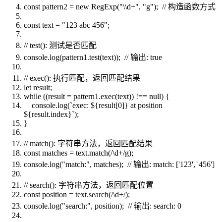
const pattern2 = new RegExp("\\d+", "g"); // 构造函数方式
const text = "123 abc 456";
// test(): 测试是否匹配
console.log(pattern1.test(text)); // 输出: true
// exec(): 执行匹配，返回匹配结果
let result;
while ((result = pattern1.exec(text)) !== null) {
console.log(`exec: ${result[0]} at position
${result.index}`);
}
// match(): 字符串方法，返回匹配结果
const matches = text.match(/\d+/g);
console.log("match:", matches); // 输出: match: ['123', '456']
// search(): 字符串方法，返回匹配位置
const position = text.search(/\d+/);
console.log("search:", position); // 输出: search: 0