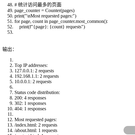
# 统计访问最多的页面
page_counter = Counter(pages)
print("\nMost requested pages:")
for page, count in page_counter.most_common():
print(f"{page}: {count} requests")
输出：
Top IP addresses:
127.0.0.1: 2 requests
192.168.1.1: 2 requests
10.0.0.1: 2 requests
Status code distribution:
200: 4 responses
302: 1 responses
404: 1 responses
Most requested pages:
/index.html: 2 requests
/about.html: 1 requests