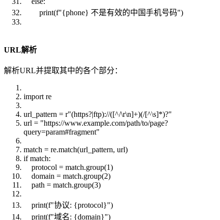
else:
print(f"{phone} 不是有效的中国手机号码")
URL解析
解析URL并提取其中的各个部分：
import re
url_pattern = r"(https?|ftp)://([^/\r\n]+)(/[^\s]*)?"
url = "https://www.example.com/path/to/page?
query=param#fragment"
match = re.match(url_pattern, url)
if match:
protocol = match.group(1)
domain = match.group(2)
path = match.group(3)
print(f"协议: {protocol}")
print(f"域名: {domain}")