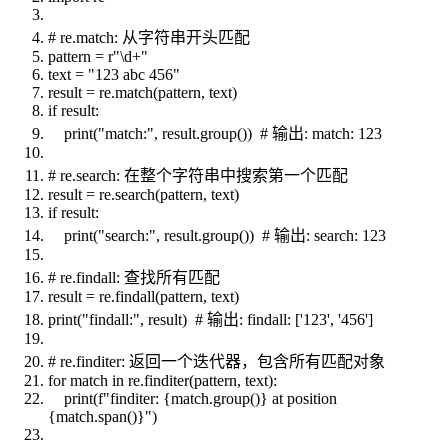
# re.match: 从字符串开头匹配
pattern = r"\d+"
text = "123 abc 456"
result = re.match(pattern, text)
if result:
print("match:", result.group()) # 输出: match: 123
# re.search: 在整个字符串中搜索第一个匹配
result = re.search(pattern, text)
if result:
print("search:", result.group()) # 输出: search: 123
# re.findall: 查找所有匹配
result = re.findall(pattern, text)
print("findall:", result) # 输出: findall: ['123', '456']
# re.finditer: 返回一个迭代器，包含所有匹配对象
for match in re.finditer(pattern, text):
print(f"finditer: {match.group()} at position
{match.span()}")