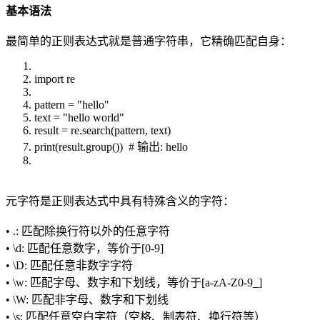
基本语法
最简单的正则表达式就是普通字符串，它精确匹配自身：
import re
pattern = "hello"
text = "hello world"
result = re.search(pattern, text)
print(result.group()) # 输出: hello
元字符是正则表达式中具有特殊含义的字符：
• .: 匹配除换行符以外的任意字符
• \d: 匹配任意数字，等价于[0-9]
• \D: 匹配任意非数字字符
• \w: 匹配字母、数字和下划线，等价于[a-zA-Z0-9_]
• \W: 匹配非字母、数字和下划线
• \s: 匹配任意空白字符（空格、制表符、换行符等）