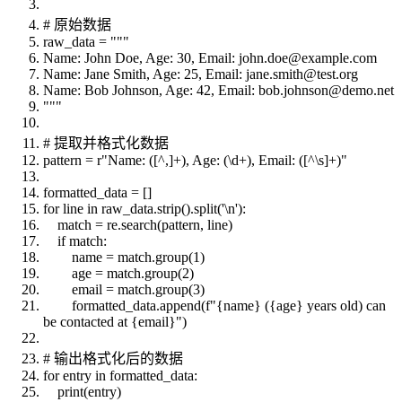
# 原始数据
raw_data = """
Name: John Doe, Age: 30, Email: john.doe@example.com
Name: Jane Smith, Age: 25, Email: jane.smith@test.org
Name: Bob Johnson, Age: 42, Email: bob.johnson@demo.net
"""
# 提取并格式化数据
pattern = r"Name: ([^,]+), Age: (\d+), Email: ([^\s]+)"
formatted_data = []
for line in raw_data.strip().split('\n'):
match = re.search(pattern, line)
if match:
name = match.group(1)
age = match.group(2)
email = match.group(3)
formatted_data.append(f"{name} ({age} years old) can
be contacted at {email}")
# 输出格式化后的数据
for entry in formatted_data:
print(entry)