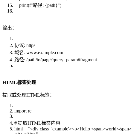
print(f"路径: {path}")
输出：
协议: https
域名: www.example.com
路径: /path/to/page?query=param#fragment
HTML标签处理
提取或处理HTML标签：
import re
# 提取HTML标签内容
html = "<div class='example'><p>Hello <span>world</span>