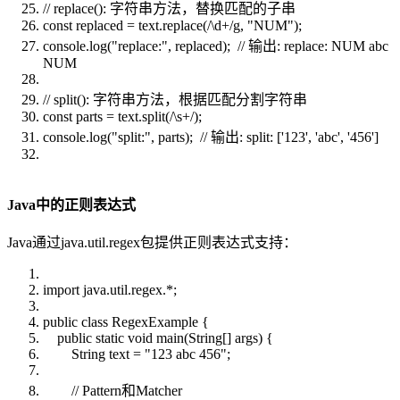
// replace(): 字符串方法，替换匹配的子串
const replaced = text.replace(/\d+/g, "NUM");
console.log("replace:", replaced); // 输出: replace: NUM abc
NUM
// split(): 字符串方法，根据匹配分割字符串
const parts = text.split(/\s+/);
console.log("split:", parts); // 输出: split: ['123', 'abc', '456']
Java中的正则表达式
Java通过java.util.regex包提供正则表达式支持：
import java.util.regex.*;
public class RegexExample {
public static void main(String[] args) {
String text = "123 abc 456";
// Pattern和Matcher