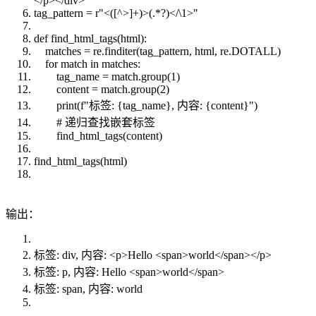
</p></div>"
tag_pattern = r"<([^>]+)>(.*?)</\1>"
def find_html_tags(html):
matches = re.finditer(tag_pattern, html, re.DOTALL)
for match in matches:
tag_name = match.group(1)
content = match.group(2)
print(f"标签: {tag_name}, 内容: {content}")
# 递归查找嵌套标签
find_html_tags(content)
find_html_tags(html)
输出：
标签: div, 内容: <p>Hello <span>world</span></p>
标签: p, 内容: Hello <span>world</span>
标签: span, 内容: world