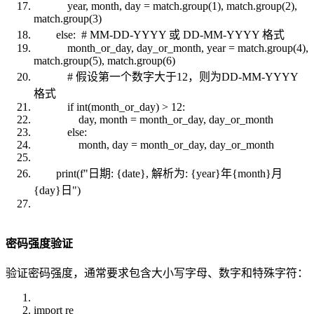
year, month, day = match.group(1), match.group(2),
match.group(3)
else: # MM-DD-YYYY 或 DD-MM-YYYY 格式
month_or_day, day_or_month, year = match.group(4),
match.group(5), match.group(6)
# 假设第一个数字大于12，则为DD-MM-YYYY
格式
if int(month_or_day) > 12:
day, month = month_or_day, day_or_month
else:
month, day = month_or_day, day_or_month
print(f"日期: {date}, 解析为: {year}年{month}月
{day}日")
密码强度验证
验证密码强度，通常要求包含大小写字母、数字和特殊字符：
import re