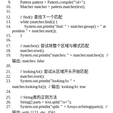
Pattern pattern = Pattern.compile("\\d+");
Matcher matcher = pattern.matcher(text);
// find(): 查找下一个匹配
while (matcher.find()) {
System.out.println("find: " + matcher.group() + " at
position " + matcher.start());
}
// matches(): 尝试将整个区域与模式匹配
matcher.reset();
System.out.println("matches: " + matcher.matches()); //
输出: matches: false
// lookingAt(): 尝试从区域开头开始匹配
matcher.reset();
System.out.println("lookingAt: " +
matcher.lookingAt()); // 输出: lookingAt: true
// String类的正则方法
String[] parts = text.split("\\s+");
System.out.println("split: " + Arrays.toString(parts)); //
输出: split: [123, abc, 456]