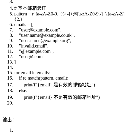
# 基本邮箱验证
pattern = r"[a-zA-Z0-9._%+-]+@[a-zA-Z0-9.-]+\.[a-zA-Z]
{2,}"
emails = [
"user@example.com",
"user.name@example.co.uk",
"user-name@example.org",
"invalid.email",
"@example.com",
"user@.com"
]
for email in emails:
if re.match(pattern, email):
print(f"{email} 是有效的邮箱地址")
else:
print(f"{email} 不是有效的邮箱地址")
输出：