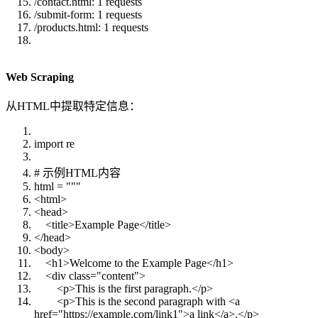
/contact.html: 1 requests
/submit-form: 1 requests
/products.html: 1 requests
Web Scraping
从HTML中提取特定信息：
import re
# 示例HTML内容
html = """
<html>
<head>
<title>Example Page</title>
</head>
<body>
<h1>Welcome to the Example Page</h1>
<div class="content">
<p>This is the first paragraph.</p>
<p>This is the second paragraph with <a
href="https://example.com/link1">a link</a>.</p>