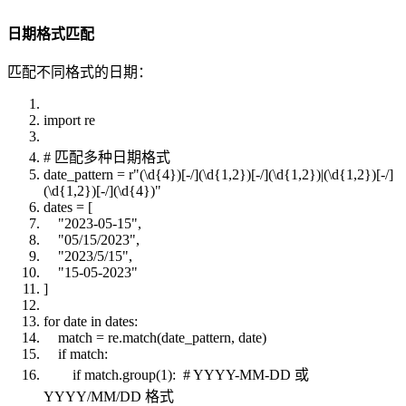
日期格式匹配
匹配不同格式的日期：
import re
# 匹配多种日期格式
date_pattern = r"(\d{4})[-/](\d{1,2})[-/](\d{1,2})|(\d{1,2})[-/]
(\d{1,2})[-/](\d{4})"
dates = [
"2023-05-15",
"05/15/2023",
"2023/5/15",
"15-05-2023"
]
for date in dates:
match = re.match(date_pattern, date)
if match:
if match.group(1): # YYYY-MM-DD 或
YYYY/MM/DD 格式