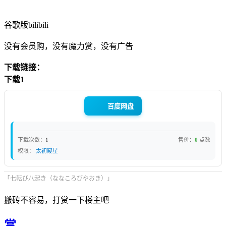
谷歌版bilibili
没有会员购，没有魔力赏，没有广告
下载链接：
下载1
百度网盘
下载次数：
1
售价：
0
点数
权限：
太初窥星
「七転び八起き（ななころびやおき）」
搬砖不容易，打赏一下楼主吧
赏