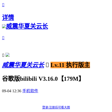

详情
威震华夏关云长


威震华夏关云长

Lv.11 执行版主
谷歌版bilibili V3.16.0【179M】
09-04 12:36
手机软件
登录/注册后可看大图