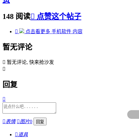
148 阅读

点赞这个帖子

点击看更多
手机软件
内容
暂无评论

暂无评论, 快来抢沙发

回复


表情

图片
0

道具