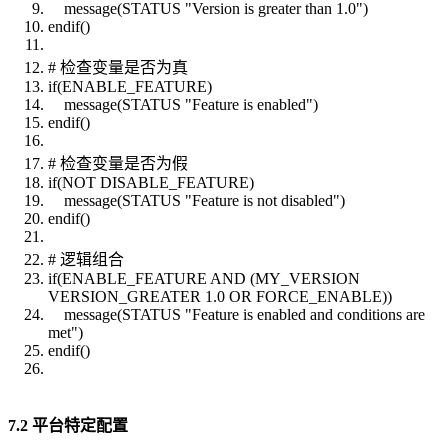
message(STATUS "Version is greater than 1.0")
endif()
# 检查变量是否为真
if(ENABLE_FEATURE)
message(STATUS "Feature is enabled")
endif()
# 检查变量是否为假
if(NOT DISABLE_FEATURE)
message(STATUS "Feature is not disabled")
endif()
# 逻辑组合
if(ENABLE_FEATURE AND (MY_VERSION
VERSION_GREATER 1.0 OR FORCE_ENABLE))
message(STATUS "Feature is enabled and conditions are
met")
endif()
7.2 平台特定配置