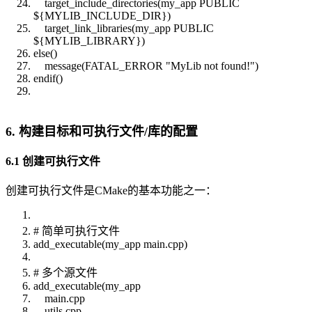
target_include_directories(my_app PUBLIC
${MYLIB_INCLUDE_DIR})
target_link_libraries(my_app PUBLIC
${MYLIB_LIBRARY})
else()
message(FATAL_ERROR "MyLib not found!")
endif()
6. 构建目标和可执行文件/库的配置
6.1 创建可执行文件
创建可执行文件是CMake的基本功能之一：
# 简单可执行文件
add_executable(my_app main.cpp)
# 多个源文件
add_executable(my_app
main.cpp
utils.cpp