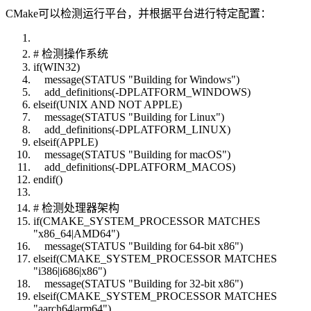
CMake可以检测运行平台，并根据平台进行特定配置：
# 检测操作系统
if(WIN32)
message(STATUS "Building for Windows")
add_definitions(-DPLATFORM_WINDOWS)
elseif(UNIX AND NOT APPLE)
message(STATUS "Building for Linux")
add_definitions(-DPLATFORM_LINUX)
elseif(APPLE)
message(STATUS "Building for macOS")
add_definitions(-DPLATFORM_MACOS)
endif()
# 检测处理器架构
if(CMAKE_SYSTEM_PROCESSOR MATCHES
"x86_64|AMD64")
message(STATUS "Building for 64-bit x86")
elseif(CMAKE_SYSTEM_PROCESSOR MATCHES
"i386|i686|x86")
message(STATUS "Building for 32-bit x86")
elseif(CMAKE_SYSTEM_PROCESSOR MATCHES
"aarch64|arm64")