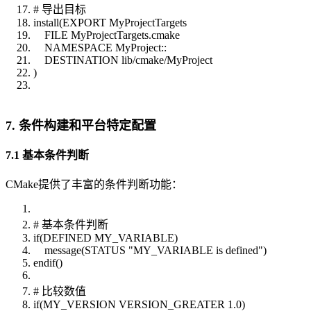
# 导出目标
install(EXPORT MyProjectTargets
FILE MyProjectTargets.cmake
NAMESPACE MyProject::
DESTINATION lib/cmake/MyProject
)
7. 条件构建和平台特定配置
7.1 基本条件判断
CMake提供了丰富的条件判断功能：
# 基本条件判断
if(DEFINED MY_VARIABLE)
message(STATUS "MY_VARIABLE is defined")
endif()
# 比较数值
if(MY_VERSION VERSION_GREATER 1.0)