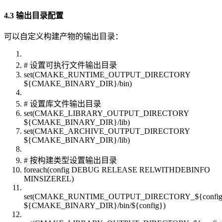
4.3 输出目录配置
可以自定义构建产物的输出目录：
# 设置可执行文件输出目录
set(CMAKE_RUNTIME_OUTPUT_DIRECTORY
${CMAKE_BINARY_DIR}/bin)
# 设置库文件输出目录
set(CMAKE_LIBRARY_OUTPUT_DIRECTORY
${CMAKE_BINARY_DIR}/lib)
set(CMAKE_ARCHIVE_OUTPUT_DIRECTORY
${CMAKE_BINARY_DIR}/lib)
# 按构建类型设置输出目录
foreach(config DEBUG RELEASE RELWITHDEBINFO
MINSIZEREL)
set(CMAKE_RUNTIME_OUTPUT_DIRECTORY_${config
${CMAKE_BINARY_DIR}/bin/${config})