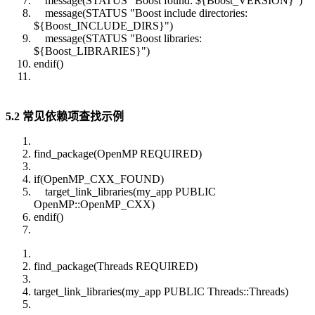
message(STATUS "Boost found: ${Boost_VERSION}")
message(STATUS "Boost include directories:
${Boost_INCLUDE_DIRS}")
message(STATUS "Boost libraries:
${Boost_LIBRARIES}")
endif()
5.2 常见依赖项查找示例
find_package(OpenMP REQUIRED)
if(OpenMP_CXX_FOUND)
target_link_libraries(my_app PUBLIC
OpenMP::OpenMP_CXX)
endif()
find_package(Threads REQUIRED)
target_link_libraries(my_app PUBLIC Threads::Threads)