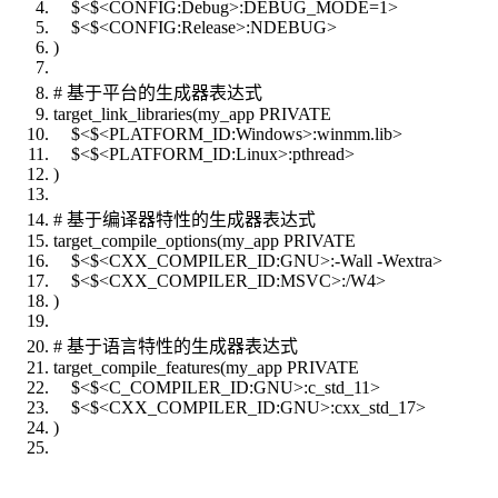
$<$<CONFIG:Debug>:DEBUG_MODE=1>
$<$<CONFIG:Release>:NDEBUG>
)
# 基于平台的生成器表达式
target_link_libraries(my_app PRIVATE
$<$<PLATFORM_ID:Windows>:winmm.lib>
$<$<PLATFORM_ID:Linux>:pthread>
)
# 基于编译器特性的生成器表达式
target_compile_options(my_app PRIVATE
$<$<CXX_COMPILER_ID:GNU>:-Wall -Wextra>
$<$<CXX_COMPILER_ID:MSVC>:/W4>
)
# 基于语言特性的生成器表达式
target_compile_features(my_app PRIVATE
$<$<C_COMPILER_ID:GNU>:c_std_11>
$<$<CXX_COMPILER_ID:GNU>:cxx_std_17>
)