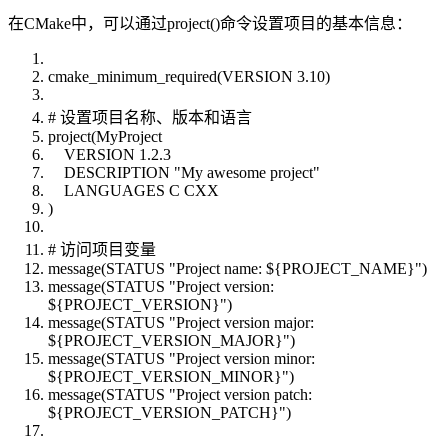
在CMake中，可以通过project()命令设置项目的基本信息：
cmake_minimum_required(VERSION 3.10)
# 设置项目名称、版本和语言
project(MyProject
VERSION 1.2.3
DESCRIPTION "My awesome project"
LANGUAGES C CXX
)
# 访问项目变量
message(STATUS "Project name: ${PROJECT_NAME}")
message(STATUS "Project version:
${PROJECT_VERSION}")
message(STATUS "Project version major:
${PROJECT_VERSION_MAJOR}")
message(STATUS "Project version minor:
${PROJECT_VERSION_MINOR}")
message(STATUS "Project version patch:
${PROJECT_VERSION_PATCH}")