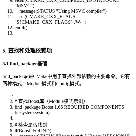
elseif(CMAKE_CXX_COMPILER_ID STREQUAL
"MSVC")
message(STATUS "Using MSVC compiler")
set(CMAKE_CXX_FLAGS
"${CMAKE_CXX_FLAGS} /W4")
endif()
5. 查找和处理依赖项
5.1 find_package基础
find_package是CMake中用于查找外部依赖的主要命令。它有
两种模式：Module模式和Config模式。
# 查找Boost库（Module模式示例）
find_package(Boost 1.66 REQUIRED COMPONENTS
filesystem system)
# 检查是否找到
if(Boost_FOUND)