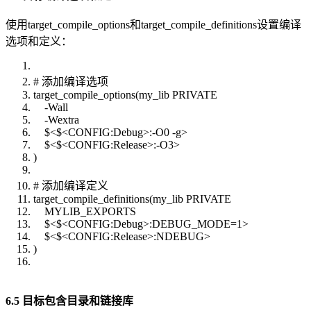
使用target_compile_options和target_compile_definitions设置编译
选项和定义：
# 添加编译选项
target_compile_options(my_lib PRIVATE
-Wall
-Wextra
$<$<CONFIG:Debug>:-O0 -g>
$<$<CONFIG:Release>:-O3>
)
# 添加编译定义
target_compile_definitions(my_lib PRIVATE
MYLIB_EXPORTS
$<$<CONFIG:Debug>:DEBUG_MODE=1>
$<$<CONFIG:Release>:NDEBUG>
)
6.5 目标包含目录和链接库