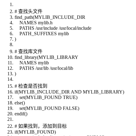
# 查找头文件
find_path(MYLIB_INCLUDE_DIR
NAMES mylib.h
PATHS /usr/include /usr/local/include
PATH_SUFFIXES mylib
)
# 查找库文件
find_library(MYLIB_LIBRARY
NAMES mylib
PATHS /usr/lib /usr/local/lib
)
# 检查是否找到
if(MYLIB_INCLUDE_DIR AND MYLIB_LIBRARY)
set(MYLIB_FOUND TRUE)
else()
set(MYLIB_FOUND FALSE)
endif()
# 如果找到，添加到目标
if(MYLIB_FOUND)