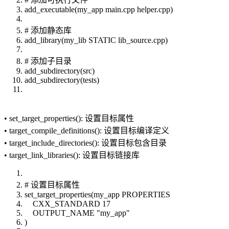
add_executable(my_app main.cpp helper.cpp)
# 添加静态库
add_library(my_lib STATIC lib_source.cpp)
# 添加子目录
add_subdirectory(src)
add_subdirectory(tests)
• set_target_properties(): 设置目标属性
• target_compile_definitions(): 设置目标编译定义
• target_include_directories(): 设置目标包含目录
• target_link_libraries(): 设置目标链接库
# 设置目标属性
set_target_properties(my_app PROPERTIES
CXX_STANDARD 17
OUTPUT_NAME "my_app"
)