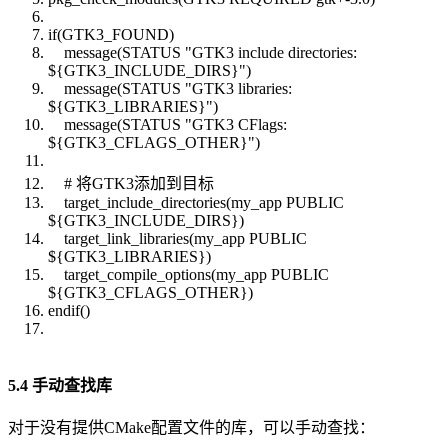
if(GTK3_FOUND)
message(STATUS "GTK3 include directories:
${GTK3_INCLUDE_DIRS}")
message(STATUS "GTK3 libraries:
${GTK3_LIBRARIES}")
message(STATUS "GTK3 CFlags:
${GTK3_CFLAGS_OTHER}")
# 将GTK3添加到目标
target_include_directories(my_app PUBLIC
${GTK3_INCLUDE_DIRS})
target_link_libraries(my_app PUBLIC
${GTK3_LIBRARIES})
target_compile_options(my_app PUBLIC
${GTK3_CFLAGS_OTHER})
endif()
5.4 手动查找库
对于没有提供CMake配置文件的库，可以手动查找：