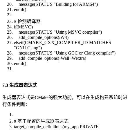
message(STATUS "Building for ARM64")
endif()
# 检测编译器
if(MSVC)
message(STATUS "Using MSVC compiler")
add_compile_options(/W4)
elseif(CMAKE_CXX_COMPILER_ID MATCHES
"GNU|Clang")
message(STATUS "Using GCC or Clang compiler")
add_compile_options(-Wall -Wextra)
endif()
7.3 生成器表达式
生成器表达式是CMake的强大功能，可以在生成构建系统时进
行条件判断：
# 基于配置的生成器表达式
target_compile_definitions(my_app PRIVATE