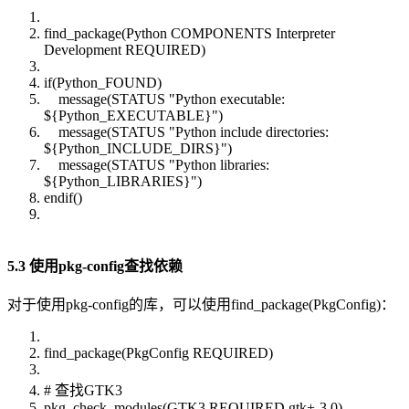
find_package(Python COMPONENTS Interpreter
Development REQUIRED)
if(Python_FOUND)
message(STATUS "Python executable:
${Python_EXECUTABLE}")
message(STATUS "Python include directories:
${Python_INCLUDE_DIRS}")
message(STATUS "Python libraries:
${Python_LIBRARIES}")
endif()
5.3 使用pkg-config查找依赖
对于使用pkg-config的库，可以使用find_package(PkgConfig)：
find_package(PkgConfig REQUIRED)
# 查找GTK3
pkg_check_modules(GTK3 REQUIRED gtk+-3.0)