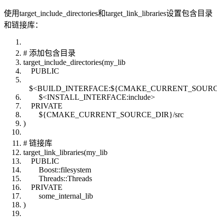
使用target_include_directories和target_link_libraries设置包含目录
和链接库：
# 添加包含目录
target_include_directories(my_lib
PUBLIC
$<BUILD_INTERFACE:${CMAKE_CURRENT_SOURCE_
$<INSTALL_INTERFACE:include>
PRIVATE
${CMAKE_CURRENT_SOURCE_DIR}/src
)
# 链接库
target_link_libraries(my_lib
PUBLIC
Boost::filesystem
Threads::Threads
PRIVATE
some_internal_lib
)