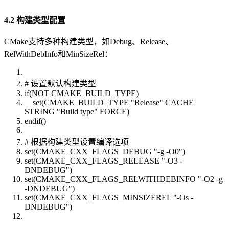
4.2 构建类型配置
CMake支持多种构建类型，如Debug、Release、
RelWithDebInfo和MinSizeRel：
# 设置默认构建类型
if(NOT CMAKE_BUILD_TYPE)
set(CMAKE_BUILD_TYPE "Release" CACHE
STRING "Build type" FORCE)
endif()
# 根据构建类型设置编译选项
set(CMAKE_CXX_FLAGS_DEBUG "-g -O0")
set(CMAKE_CXX_FLAGS_RELEASE "-O3 -
DNDEBUG")
set(CMAKE_CXX_FLAGS_RELWITHDEBINFO "-O2 -g
-DNDEBUG")
set(CMAKE_CXX_FLAGS_MINSIZEREL "-Os -
DNDEBUG")