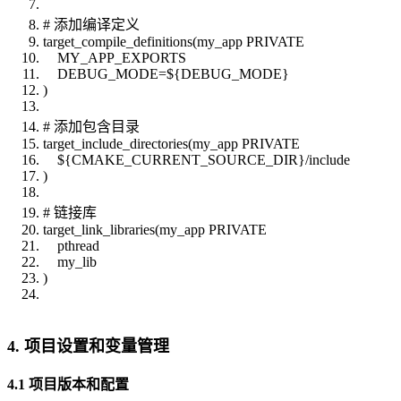
# 添加编译定义
target_compile_definitions(my_app PRIVATE
MY_APP_EXPORTS
DEBUG_MODE=${DEBUG_MODE}
)
# 添加包含目录
target_include_directories(my_app PRIVATE
${CMAKE_CURRENT_SOURCE_DIR}/include
)
# 链接库
target_link_libraries(my_app PRIVATE
pthread
my_lib
)
4. 项目设置和变量管理
4.1 项目版本和配置