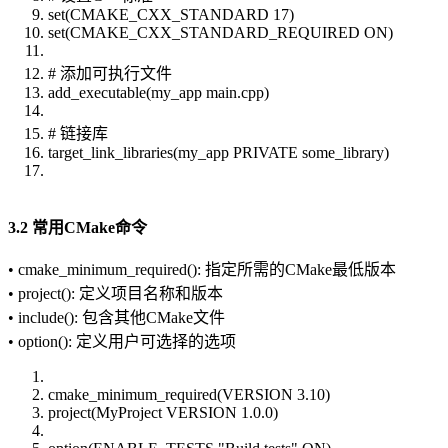
set(CMAKE_CXX_STANDARD 17)
set(CMAKE_CXX_STANDARD_REQUIRED ON)
# 添加可执行文件
add_executable(my_app main.cpp)
# 链接库
target_link_libraries(my_app PRIVATE some_library)
3.2 常用CMake命令
• cmake_minimum_required(): 指定所需的CMake最低版本
• project(): 定义项目名称和版本
• include(): 包含其他CMake文件
• option(): 定义用户可选择的选项
cmake_minimum_required(VERSION 3.10)
project(MyProject VERSION 1.0.0)