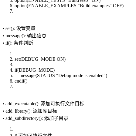
option(ENABLE_TESTS "Build tests" ON)
option(ENABLE_EXAMPLES "Build examples" OFF)
• set(): 设置变量
• message(): 输出信息
• if(): 条件判断
set(DEBUG_MODE ON)
if(DEBUG_MODE)
message(STATUS "Debug mode is enabled")
endif()
• add_executable(): 添加可执行文件目标
• add_library(): 添加库目标
• add_subdirectory(): 添加子目录
# 添加可执行文件