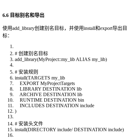
6.6 目标别名和导出
使用add_library创建别名目标，并使用install和export导出目
标：
# 创建别名目标
add_library(MyProject::my_lib ALIAS my_lib)
# 安装规则
install(TARGETS my_lib
EXPORT MyProjectTargets
LIBRARY DESTINATION lib
ARCHIVE DESTINATION lib
RUNTIME DESTINATION bin
INCLUDES DESTINATION include
)
# 安装头文件
install(DIRECTORY include/ DESTINATION include)