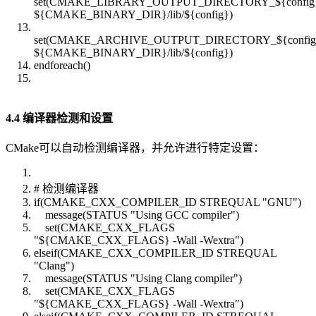
set(CMAKE_LIBRARY_OUTPUT_DIRECTORY_${config
${CMAKE_BINARY_DIR}/lib/${config})
set(CMAKE_ARCHIVE_OUTPUT_DIRECTORY_${config
${CMAKE_BINARY_DIR}/lib/${config})
endforeach()
4.4 编译器检测和设置
CMake可以自动检测编译器，并允许进行特定设置：
# 检测编译器
if(CMAKE_CXX_COMPILER_ID STREQUAL "GNU")
message(STATUS "Using GCC compiler")
set(CMAKE_CXX_FLAGS
"${CMAKE_CXX_FLAGS} -Wall -Wextra")
elseif(CMAKE_CXX_COMPILER_ID STREQUAL
"Clang")
message(STATUS "Using Clang compiler")
set(CMAKE_CXX_FLAGS
"${CMAKE_CXX_FLAGS} -Wall -Wextra")