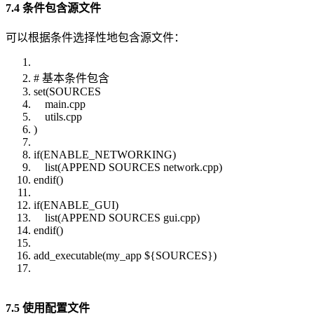
7.4 条件包含源文件
可以根据条件选择性地包含源文件：
# 基本条件包含
set(SOURCES
main.cpp
utils.cpp
)
if(ENABLE_NETWORKING)
list(APPEND SOURCES network.cpp)
endif()
if(ENABLE_GUI)
list(APPEND SOURCES gui.cpp)
endif()
add_executable(my_app ${SOURCES})
7.5 使用配置文件