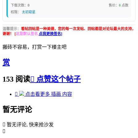
下载次数：
0
售价：
0
点数
权限：
太初窥星
温馨提示：
看帖回帖是一种美德，您的每一次发帖、回帖都是对论坛最大的支持，
谢谢！ [
这是默认签名,
点我更换签名]
搬砖不容易，打赏一下楼主吧
赏
153 阅读

点赞这个帖子

点击看更多
插画
内容
暂无评论

暂无评论, 快来抢沙发
