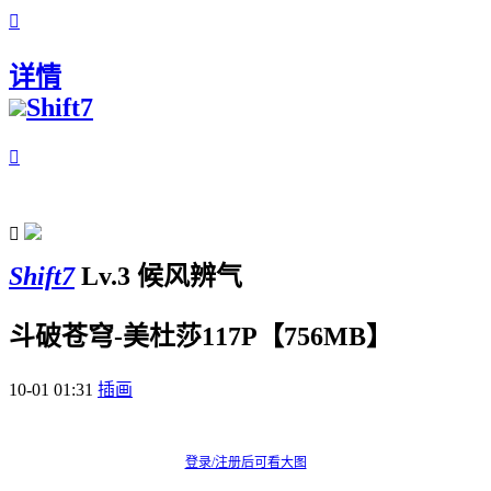

详情
Shift7


Shift7
Lv.3 候风辨气
斗破苍穹-美杜莎117P【756MB】
10-01 01:31
插画
登录/注册后可看大图