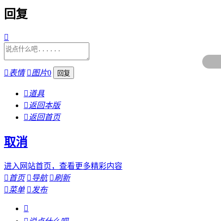
回复


表情

图片
0

道具

返回本版

返回首页
取消
进入网站首页，查看更多精彩内容

首页

导航

刷新

菜单

发布
