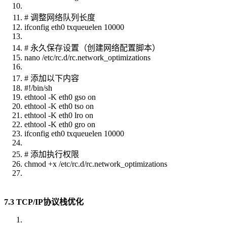
# 调整网络队列长度
ifconfig eth0 txqueuelen 10000
# 永久保存设置（创建网络配置脚本）
nano /etc/rc.d/rc.network_optimizations
# 添加以下内容
#!/bin/sh
ethtool -K eth0 gso on
ethtool -K eth0 tso on
ethtool -K eth0 lro on
ethtool -K eth0 gro on
ifconfig eth0 txqueuelen 10000
# 添加执行权限
chmod +x /etc/rc.d/rc.network_optimizations
7.3 TCP/IP协议栈优化