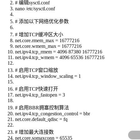
# 编辑sysctl.conf
nano /etc/sysctl.conf
# 添加以下网络优化参数
# 增加TCP缓冲区大小
net.core.rmem_max = 16777216
net.core.wmem_max = 16777216
net.ipv4.tcp_rmem = 4096 87380 16777216
net.ipv4.tcp_wmem = 4096 65536 16777216
# 启用TCP窗口缩放
net.ipv4.tcp_window_scaling = 1
# 启用TCP快速打开
net.ipv4.tcp_fastopen = 3
# 启用BBR拥塞控制算法
net.ipv4.tcp_congestion_control = bbr
net.core.default_qdisc = fq
# 增加最大连接数
net.core.somaxconn = 65535