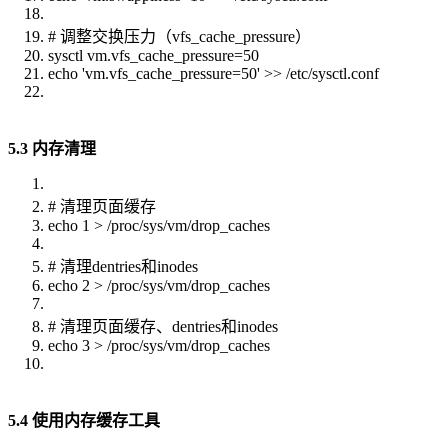
# 调整交换压力（vfs_cache_pressure）
sysctl vm.vfs_cache_pressure=50
echo 'vm.vfs_cache_pressure=50' >> /etc/sysctl.conf
5.3 内存清理
# 清理页面缓存
echo 1 > /proc/sys/vm/drop_caches
# 清理dentries和inodes
echo 2 > /proc/sys/vm/drop_caches
# 清理页面缓存、dentries和inodes
echo 3 > /proc/sys/vm/drop_caches
5.4 使用内存缓存工具