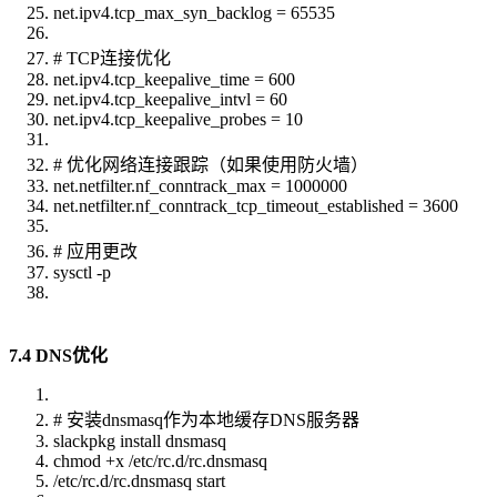
net.ipv4.tcp_max_syn_backlog = 65535
# TCP连接优化
net.ipv4.tcp_keepalive_time = 600
net.ipv4.tcp_keepalive_intvl = 60
net.ipv4.tcp_keepalive_probes = 10
# 优化网络连接跟踪（如果使用防火墙）
net.netfilter.nf_conntrack_max = 1000000
net.netfilter.nf_conntrack_tcp_timeout_established = 3600
# 应用更改
sysctl -p
7.4 DNS优化
# 安装dnsmasq作为本地缓存DNS服务器
slackpkg install dnsmasq
chmod +x /etc/rc.d/rc.dnsmasq
/etc/rc.d/rc.dnsmasq start