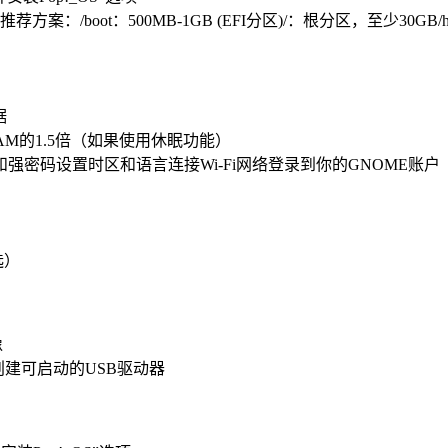
方案：/boot：500MB-1GB (EFI分区)/：根分区，至少30
）
据
为RAM的1.5倍（如果使用休眠功能）
和强密码设置时区和语言连接Wi-Fi网络登录到你的GNOME账户
选）
像
ufus创建可启动的USB驱动器