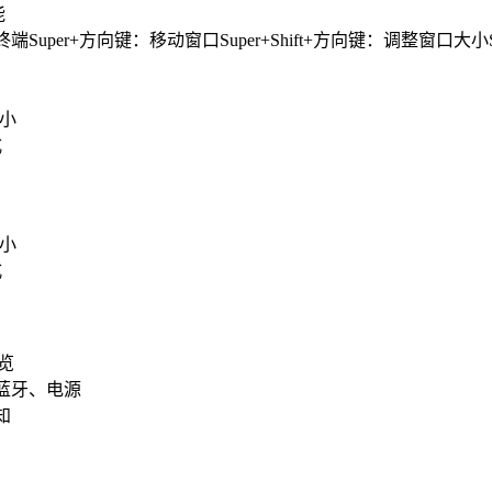
能
开终端Super+方向键：移动窗口Super+Shift+方向键：调整窗口大小
大小
式
大小
式
概览
蓝牙、电源
知