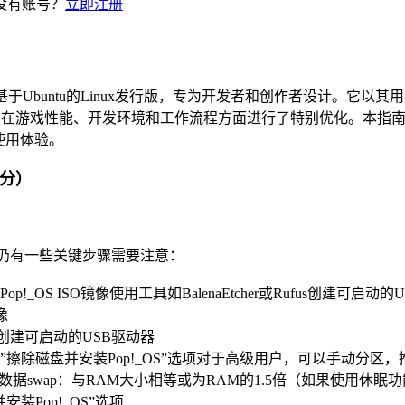
没有账号？
立即注册
开发的一款基于Ubuntu的Linux发行版，专为开发者和创作者设计
p!_OS在游戏性能、开发环境和工作流程方面进行了特别优化。本指
使用体验。
部分）
，但仍有一些关键步骤需要注意：
!_OS ISO镜像使用工具如BalenaEtcher或Rufus创建可启动的
像
ufus创建可启动的USB驱动器
擦除磁盘并安装Pop!_OS”选项对于高级用户，可以手动分区，推荐方案：
人数据swap：与RAM大小相等或为RAM的1.5倍（如果使用休眠
装Pop!_OS”选项