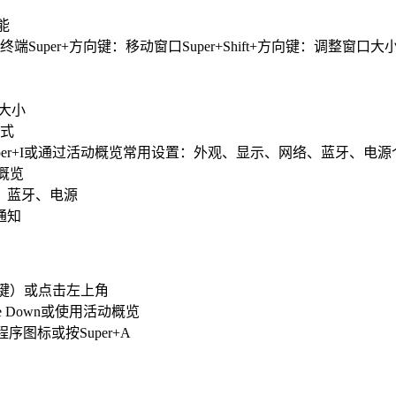
能
打开终端Super+方向键：移动窗口Super+Shift+方向键：调整窗口大小
口大小
模式
Super+I或通过活动概览常用设置：外观、显示、网络、蓝牙、
动概览
络、蓝牙、电源
通知
ows键）或点击左上角
Page Down或使用活动概览
序图标或按Super+A