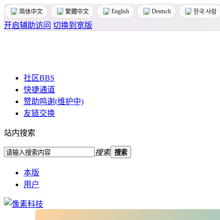
English
Deutsch
简体中文
繁體中文
한국 사람
开启辅助访问
切换到宽版
社区
BBS
快捷通道
赞助鸣谢(维护中)
友链交换
站内搜索
搜索
搜索
本版
用户