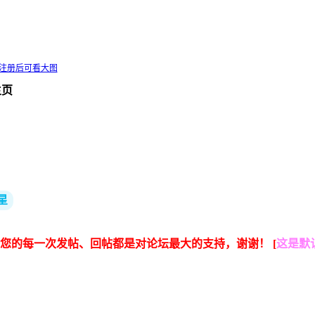
/注册后可看大图
主页
星
您的每一次发帖、回帖都是对论坛最大的支持，谢谢！ [
这是默