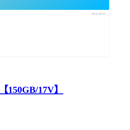
10-23 09:31
150GB/17V】