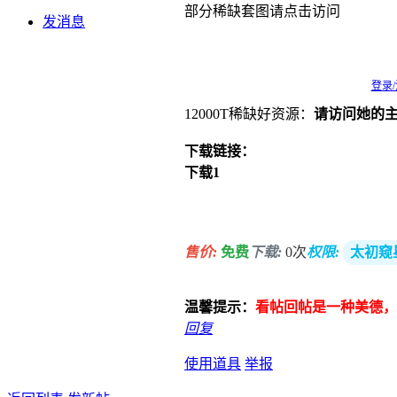
部分稀缺套图请点击访问
发消息
登录
12000T稀缺好资源：
请访问她的
下载链接：
下载1
夸克网盘
售价:
免费
下载:
0次
权限:
太初窥
温馨提示：
看帖回帖是一种美德，
回复
使用道具
举报
返回列表
发新帖