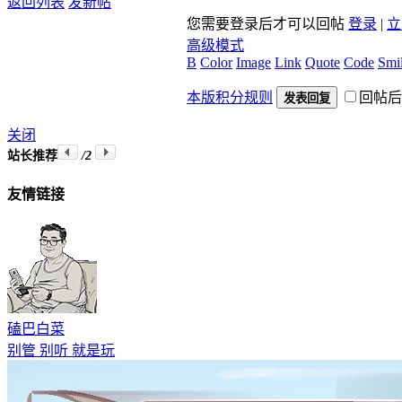
您需要登录后才可以回帖
登录
|
立
高级模式
B
Color
Image
Link
Quote
Code
Smil
本版积分规则
回帖后
发表回复
关闭
站长推荐
/2
友情链接
磕巴白菜
别管 别听 就是玩