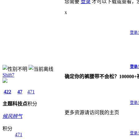
您需要
登录
才可以下载或查看，
x
登录
登录
Shift7
确定你的裤腰带不会松？100000
422
47
471
主题
科技点
积分
登录
更多资源请访问我的主页
候风辨气
积分
登录
471