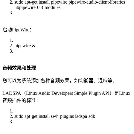
sudo apt-get install pipewire pipewire-audio-client-libraries
libpipewire-0.3-modules
启动PipeWire：
pipewire &
音频效果和处理
您可以为系统添加各种音频效果，如均衡器、混响等。
LADSPA（Linux Audio Developers Simple Plugin API）是Linux
音频插件的标准：
sudo apt-get install swh-plugins ladspa-sdk