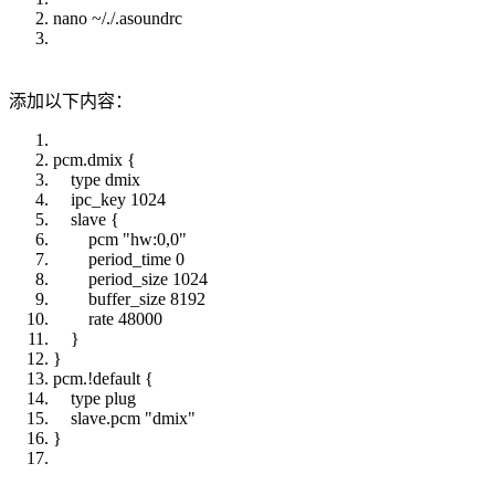
nano ~/./.asoundrc
添加以下内容：
pcm.dmix {
type dmix
ipc_key 1024
slave {
pcm "hw:0,0"
period_time 0
period_size 1024
buffer_size 8192
rate 48000
}
}
pcm.!default {
type plug
slave.pcm "dmix"
}