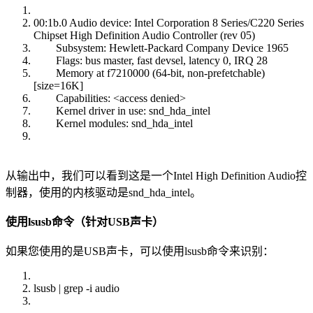
00:1b.0 Audio device: Intel Corporation 8 Series/C220 Series
Chipset High Definition Audio Controller (rev 05)
Subsystem: Hewlett-Packard Company Device 1965
Flags: bus master, fast devsel, latency 0, IRQ 28
Memory at f7210000 (64-bit, non-prefetchable)
[size=16K]
Capabilities: <access denied>
Kernel driver in use: snd_hda_intel
Kernel modules: snd_hda_intel
从输出中，我们可以看到这是一个Intel High Definition Audio控
制器，使用的内核驱动是snd_hda_intel。
使用lsusb命令（针对USB声卡）
如果您使用的是USB声卡，可以使用lsusb命令来识别：
lsusb | grep -i audio