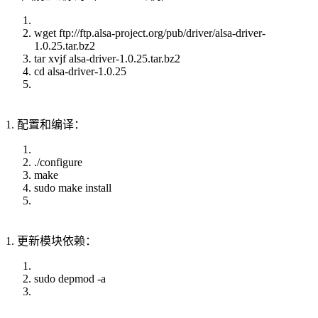
wget ftp://ftp.alsa-project.org/pub/driver/alsa-driver-
1.0.25.tar.bz2
tar xvjf alsa-driver-1.0.25.tar.bz2
cd alsa-driver-1.0.25
1. 配置和编译：
./configure
make
sudo make install
1. 更新模块依赖：
sudo depmod -a