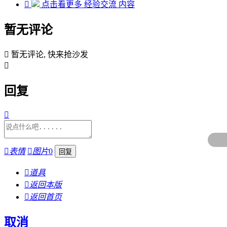

点击看更多
经验交流
内容
暂无评论

暂无评论, 快来抢沙发

回复


表情

图片
0

道具

返回本版

返回首页
取消