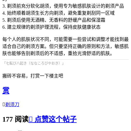
3. 剃须前充分软化胡须，使用专为敏感肌肤设计的剃须产品
4. 始终顺着胡须生长方向剃须，避免重复剃刮同一区域
5. 剃须后使用无酒精、无香料的舒缓产品和保湿霜
6. 建立规律的剃须护理流程，保持皮肤健康状态
每个人的肌肤状况不同，可能需要一些尝试和调整才能找到最
适合自己的剃须方案。但只要坚持正确的原则和方法，敏感肌
肤也能够告别剃须后的不适感，重拾光滑舒适的肌肤。
「七転び八起き（ななころびやおき）」
搬砖不容易，打赏一下楼主吧
赏

剃须刀
177 阅读

点赞这个帖子