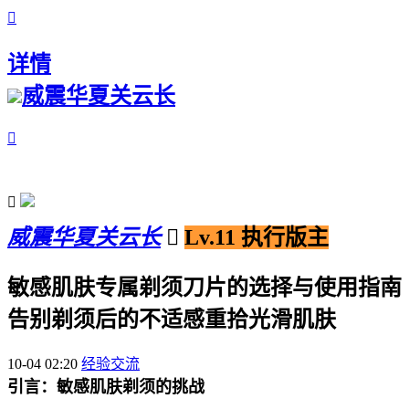

详情
威震华夏关云长


威震华夏关云长

Lv.11 执行版主
敏感肌肤专属剃须刀片的选择与使用指南
告别剃须后的不适感重拾光滑肌肤
10-04 02:20
经验交流
引言：敏感肌肤剃须的挑战