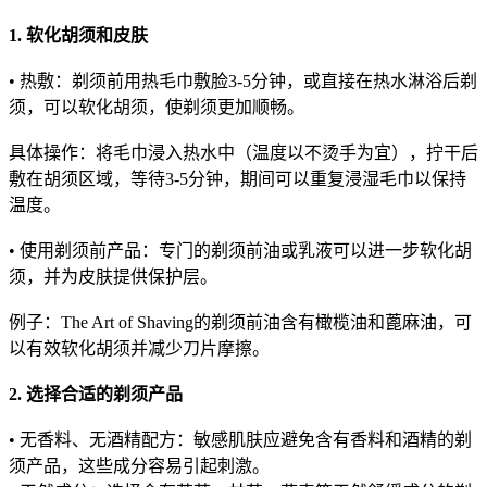
1. 软化胡须和皮肤
• 热敷：剃须前用热毛巾敷脸3-5分钟，或直接在热水淋浴后剃
须，可以软化胡须，使剃须更加顺畅。
具体操作：将毛巾浸入热水中（温度以不烫手为宜），拧干后
敷在胡须区域，等待3-5分钟，期间可以重复浸湿毛巾以保持
温度。
• 使用剃须前产品：专门的剃须前油或乳液可以进一步软化胡
须，并为皮肤提供保护层。
例子：The Art of Shaving的剃须前油含有橄榄油和蓖麻油，可
以有效软化胡须并减少刀片摩擦。
2. 选择合适的剃须产品
• 无香料、无酒精配方：敏感肌肤应避免含有香料和酒精的剃
须产品，这些成分容易引起刺激。