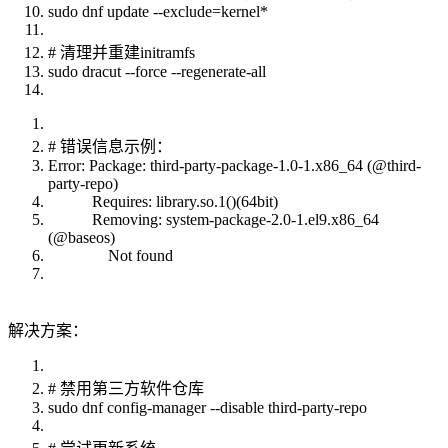
sudo dnf update --exclude=kernel*
# 清理并重建initramfs
sudo dracut --force --regenerate-all
# 错误信息示例：
Error: Package: third-party-package-1.0-1.x86_64 (@third-
party-repo)
Requires: library.so.1()(64bit)
Removing: system-package-2.0-1.el9.x86_64
(@baseos)
Not found
解决方案：
# 禁用第三方软件仓库
sudo dnf config-manager --disable third-party-repo