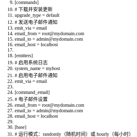
[commands]
# 下载并安装更新
upgrade_type = default
# 发送电子邮件通知
emit_via = email
email_from = root@mydomain.com
email_to = admin@mydomain.com
email_host = localhost
[emitters]
# 启用系统日志
system_name = myhost
# 启用电子邮件通知
emit_via = email
[command_email]
# 电子邮件设置
email_from = root@mydomain.com
email_to = admin@mydomain.com
email_host = localhost
[base]
# 运行模式：randomly（随机时间）或 hourly（每小时）