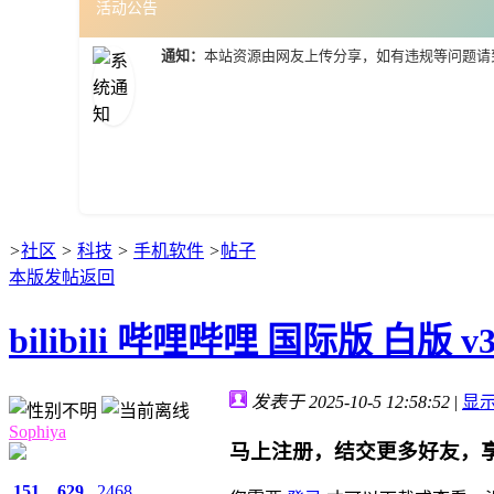
活动公告
通知：
本站资源由网友上传分享，如有违规等问题请
>
社区
>
科技
>
手机软件
>
帖子
本版发帖
返回
bilibili 哔哩哔哩 国际版 白版 v3.
发表于 2025-10-5 12:58:52
|
显
Sophiya
马上注册，结交更多好友，
151
629
2468