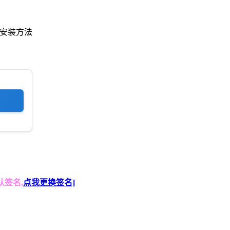
的安装方法
认签名,
点我更换签名]