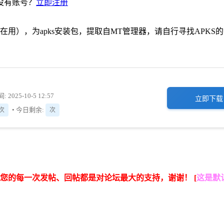
没有账号？
立即注册
用），为apks安装包，提取自MT管理器，请自行寻找APKS
 2025-10-5 12:57
立即下载
• 今日剩余:
]次
次
您的每一次发帖、回帖都是对论坛最大的支持，谢谢！ [
这是默