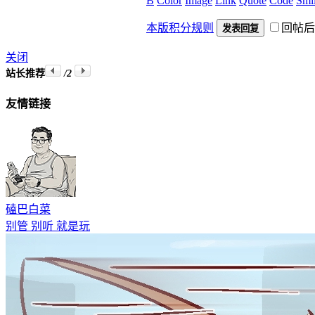
B
Color
Image
Link
Quote
Code
Smil
本版积分规则
回帖后
发表回复
关闭
站长推荐
/2
友情链接
磕巴白菜
别管 别听 就是玩