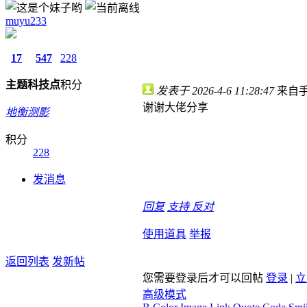
muyu233
17
547
228
主题
科技点
积分
发表于 2026-4-6 11:28:47
来自
谢谢大佬分享
地衡测影
积分
228
发消息
回复
支持
反对
使用道具
举报
返回列表
发新帖
您需要登录后才可以回帖
登录
|
立
高级模式