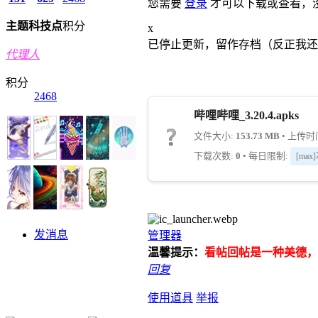
您需要
登录
才可以下载或查看，
主题
科技点
积分
x
已停止更新，留作存档（反正我还在
代理人
积分
2468
哔哩哔哩_3.20.4.apks
文件大小:
153.73 MB
• 上传时间:
下载次数:
0
• 每日限制:
[max
发消息
管理器
温馨提示：
看帖回帖是一种美德，
回复
使用道具
举报