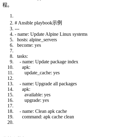
程。
# Ansible playbook示例
---
- name: Update Alpine Linux systems
hosts: alpine_servers
become: yes
tasks:
- name: Update package index
apk:
update_cache: yes
- name: Upgrade all packages
apk:
available: yes
upgrade: yes
- name: Clean apk cache
command: apk cache clean