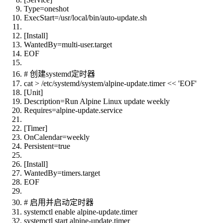
Type=oneshot
ExecStart=/usr/local/bin/auto-update.sh
[Install]
WantedBy=multi-user.target
EOF
# 创建systemd定时器
cat > /etc/systemd/system/alpine-update.timer << 'EOF'
[Unit]
Description=Run Alpine Linux update weekly
Requires=alpine-update.service
[Timer]
OnCalendar=weekly
Persistent=true
[Install]
WantedBy=timers.target
EOF
# 启用并启动定时器
systemctl enable alpine-update.timer
systemctl start alpine-update.timer