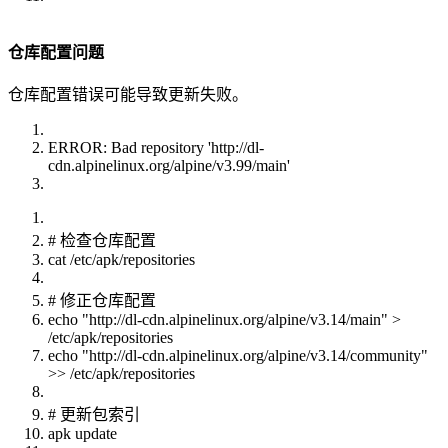
仓库配置问题
仓库配置错误可能导致更新失败。
ERROR: Bad repository 'http://dl-
cdn.alpinelinux.org/alpine/v3.99/main'
# 检查仓库配置
cat /etc/apk/repositories
# 修正仓库配置
echo "http://dl-cdn.alpinelinux.org/alpine/v3.14/main" >
/etc/apk/repositories
echo "http://dl-cdn.alpinelinux.org/alpine/v3.14/community"
>> /etc/apk/repositories
# 更新包索引
apk update