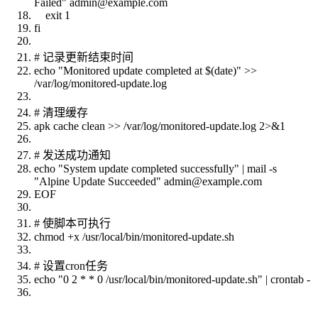
Failed" admin@example.com
exit 1
fi
# 记录更新结束时间
echo "Monitored update completed at $(date)" >>
/var/log/monitored-update.log
# 清理缓存
apk cache clean >> /var/log/monitored-update.log 2>&1
# 发送成功通知
echo "System update completed successfully" | mail -s
"Alpine Update Succeeded" admin@example.com
EOF
# 使脚本可执行
chmod +x /usr/local/bin/monitored-update.sh
# 设置cron任务
echo "0 2 * * 0 /usr/local/bin/monitored-update.sh" | crontab -