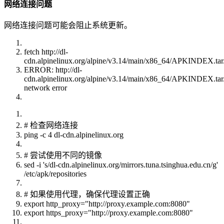
网络连接问题
网络连接问题可能会阻止系统更新。
fetch http://dl-
cdn.alpinelinux.org/alpine/v3.14/main/x86_64/APKINDEX.tar
ERROR: http://dl-
cdn.alpinelinux.org/alpine/v3.14/main/x86_64/APKINDEX.tar
network error
# 检查网络连接
ping -c 4 dl-cdn.alpinelinux.org
# 尝试使用不同的镜像
sed -i 's/dl-cdn.alpinelinux.org/mirrors.tuna.tsinghua.edu.cn/g'
/etc/apk/repositories
# 如果使用代理，确保代理设置正确
export http_proxy="http://proxy.example.com:8080"
export https_proxy="http://proxy.example.com:8080"