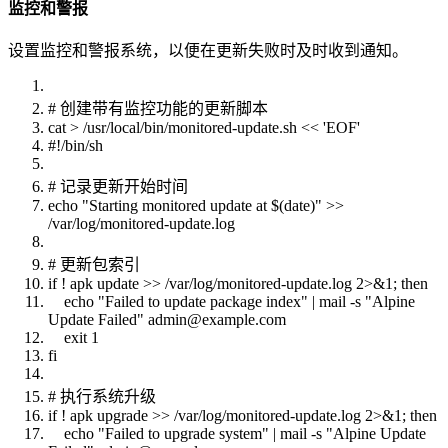
监控和警报
设置监控和警报系统，以便在更新失败时及时收到通知。
# 创建带有监控功能的更新脚本
cat > /usr/local/bin/monitored-update.sh << 'EOF'
#!/bin/sh
# 记录更新开始时间
echo "Starting monitored update at $(date)" >>
/var/log/monitored-update.log
# 更新包索引
if ! apk update >> /var/log/monitored-update.log 2>&1; then
echo "Failed to update package index" | mail -s "Alpine
Update Failed" admin@example.com
exit 1
fi
# 执行系统升级
if ! apk upgrade >> /var/log/monitored-update.log 2>&1; then
echo "Failed to upgrade system" | mail -s "Alpine Update