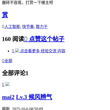
搬砖不容易，打赏一下楼主吧
赏

人工智能
,
快节奏
,
致力于
160 阅读

点赞这个帖子

点击看更多
经验交流
内容

全部
全部评论
1

mai2
Lv.3 候风辨气
萌新
2025-10-6 08:50:09