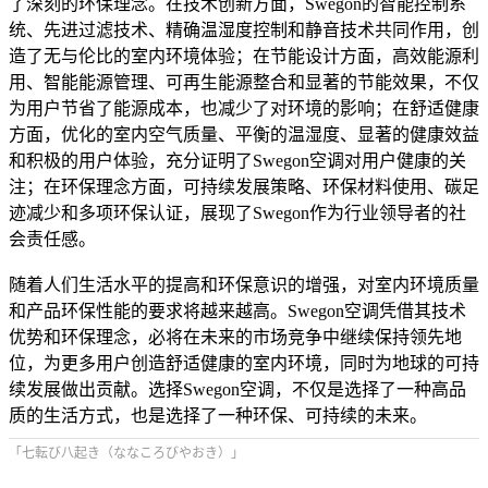
了深刻的环保理念。在技术创新方面，Swegon的智能控制系
统、先进过滤技术、精确温湿度控制和静音技术共同作用，创
造了无与伦比的室内环境体验；在节能设计方面，高效能源利
用、智能能源管理、可再生能源整合和显著的节能效果，不仅
为用户节省了能源成本，也减少了对环境的影响；在舒适健康
方面，优化的室内空气质量、平衡的温湿度、显著的健康效益
和积极的用户体验，充分证明了Swegon空调对用户健康的关
注；在环保理念方面，可持续发展策略、环保材料使用、碳足
迹减少和多项环保认证，展现了Swegon作为行业领导者的社
会责任感。
随着人们生活水平的提高和环保意识的增强，对室内环境质量
和产品环保性能的要求将越来越高。Swegon空调凭借其技术
优势和环保理念，必将在未来的市场竞争中继续保持领先地
位，为更多用户创造舒适健康的室内环境，同时为地球的可持
续发展做出贡献。选择Swegon空调，不仅是选择了一种高品
质的生活方式，也是选择了一种环保、可持续的未来。
「七転び八起き（ななころびやおき）」