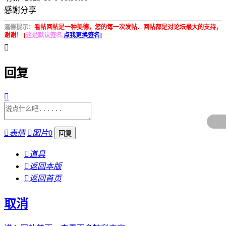
感謝分享
温馨提示：
看帖回帖是一种美德，您的每一次发帖、回帖都是对论坛最大的支持，
谢谢！ [
这是默认签名,
点我更换签名]

回复


表情

图片
0

道具

返回本版

返回首页
取消