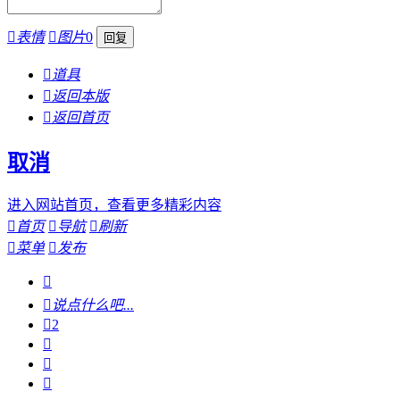

表情

图片
0

道具

返回本版

返回首页
取消
进入网站首页，查看更多精彩内容

首页

导航

刷新

菜单

发布


说点什么吧...

2


