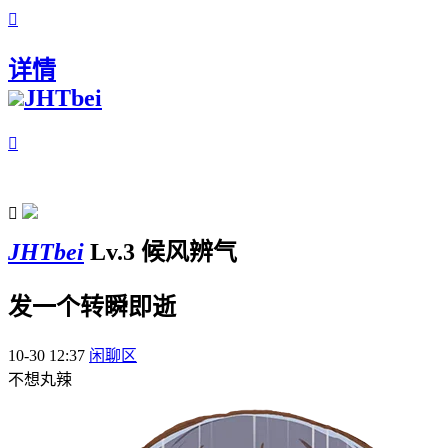

详情
JHTbei


JHTbei
Lv.3 候风辨气
发一个转瞬即逝
10-30 12:37
闲聊区
不想丸辣