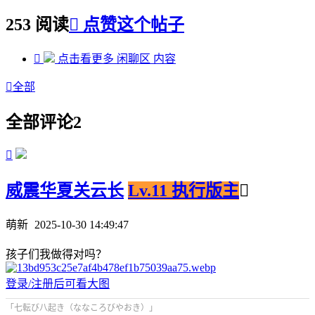
253 阅读

点赞这个帖子

点击看更多
闲聊区
内容

全部
全部评论
2

威震华夏关云长
Lv.11 执行版主

萌新
2025-10-30 14:49:47
孩子们我做得对吗？
登录/注册后可看大图
「七転び八起き（ななころびやおき）」