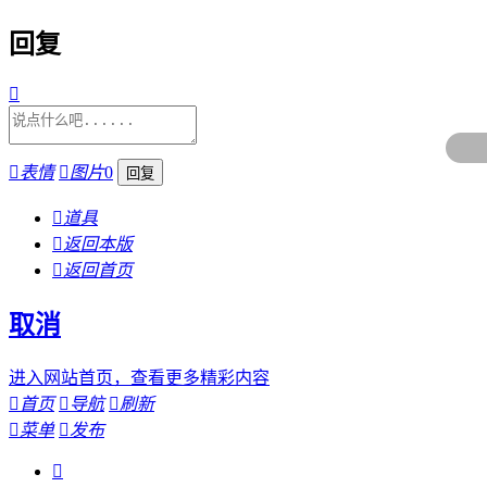
回复


表情

图片
0

道具

返回本版

返回首页
取消
进入网站首页，查看更多精彩内容

首页

导航

刷新

菜单

发布
