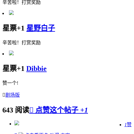
辛苦啦！打赏奖励
星票+1
星野白子
辛苦啦！打赏奖励
星票+1
Dibbie
赞一个!

剧场版
643 阅读

点赞这个帖子
+1
1
赞