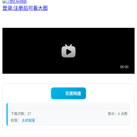
登录/注册后可看大图
百度网盘
下载次数：
27
售价：
0
点数
权限：
太初窥星