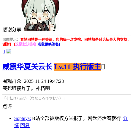
感谢分享
温馨提示：
看帖回帖是一种美德，您的每一次发帖、回帖都是对论坛最大的支持，
谢谢！ [
这是默认签名,
点我更换签名]

威震华夏关云长
Lv.11 执行版主

围观群众
2025-11-24 19:47:28
笑死链接炸了。补档吧
「七転び八起き（ななころびやおき）」
点评
Sophiya:
B站全部被版权方举报了，网盘还活着就行
详
情
回复