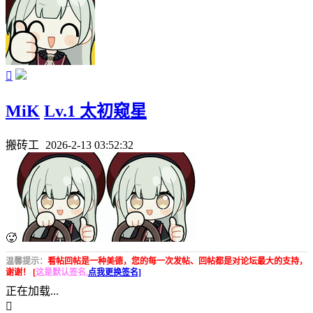

MiK
Lv.1 太初窥星
搬砖工
2026-2-13 03:52:32
🥵
温馨提示：
看帖回帖是一种美德，您的每一次发帖、回帖都是对论坛最大的支持，
谢谢！ [
这是默认签名,
点我更换签名]
正在加载...
