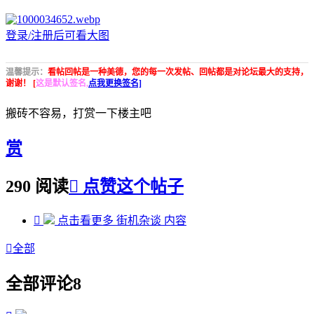
登录/注册后可看大图
温馨提示：
看帖回帖是一种美德，您的每一次发帖、回帖都是对论坛最大的支持，
谢谢！ [
这是默认签名,
点我更换签名]
搬砖不容易，打赏一下楼主吧
赏
290 阅读

点赞这个帖子

点击看更多
街机杂谈
内容

全部
全部评论
8