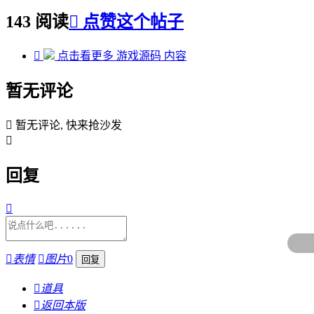
143 阅读

点赞这个帖子

点击看更多
游戏源码
内容
暂无评论

暂无评论, 快来抢沙发

回复


表情

图片
0

道具

返回本版